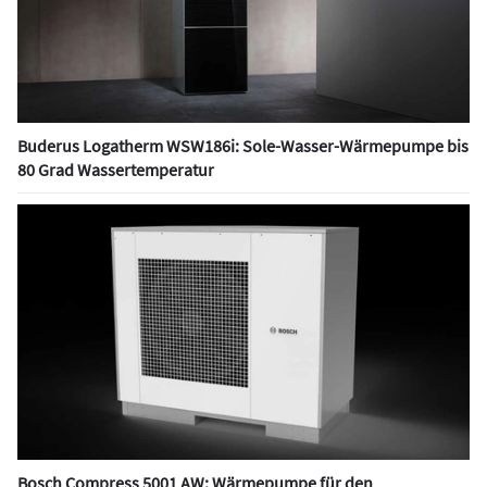
Buderus Logatherm WSW186i: Sole-Wasser-Wärmepumpe bis
80 Grad Wassertemperatur
Bosch Compress 5001 AW: Wärmepumpe für den