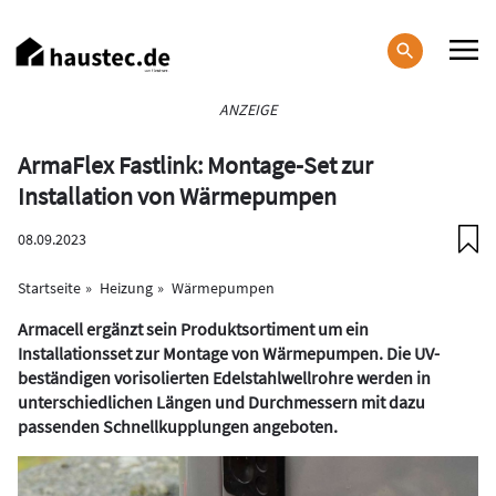
Direkt
zum
Inhalt
Haupt-
ANZEIGE
Navigation
ArmaFlex Fastlink: Montage-Set zur
Installation von Wärmepumpen
08.09.2023
Startseite
Heizung
Wärmepumpen
Armacell ergänzt sein Produktsortiment um ein
Installationsset zur Montage von Wärmepumpen. Die UV-
beständigen vorisolierten Edelstahlwellrohre werden in
unterschiedlichen Längen und Durchmessern mit dazu
passenden Schnellkupplungen angeboten.