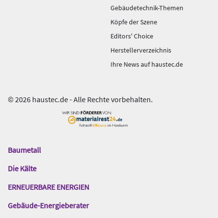
Gebäudetechnik-Themen
Köpfe der Szene
Editors' Choice
Herstellerverzeichnis
Ihre News auf haustec.de
© 2026 haustec.de - Alle Rechte vorbehalten.
Baumetall
Das
Gentner
Die Kälte
Netzwerk
ERNEUERBARE ENERGIEN
Gebäude-Energieberater