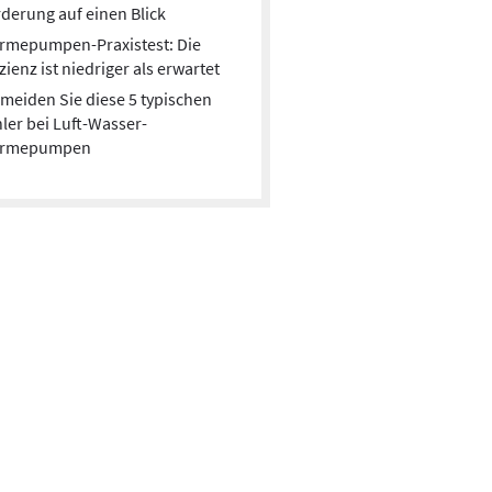
liefern Notstrom?
derung auf einen Blick
Der Stromausfall in Berlin hat gezeigt:
rmepumpen-Praxistest: Die
Notstromversorgung ist wichtig. Eine
izienz ist niedriger als erwartet
Möglichkeit, sich gegen Stromausfälle zu
meiden Sie diese 5 typischen
wappnen, sind Solaranlagen mit Not- oder
ler bei Luft-Wasser-
Ersatzstromfunktionen und Batteriespeicher.
rmepumpen