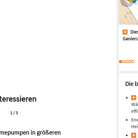
Dies
Sanieru
Die 
teressieren
Wä
eff
2 / 3
Ene
He
.000 Wärmepumpen: Absatz