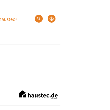
haustec+