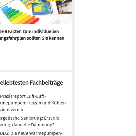
e 6 Fakten zum Individuellen
Kühlen mit Heizkörper:
ngsfahrplan sollten Sie kennen
Wärmepumpe macht es mögl
beliebtesten Fachbeiträge
Praxisreport Luft-Luft-
rmepumpen: Heizen und Kühlen
izient vereint
rgetische Sanierung: Erst die
izung, dann die Dämmung?
Stromausfall: Welche Solaranlagen
BEG: Die neue Wärmepumpen-