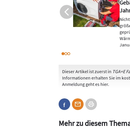
ht nach zwei
stei
Die 
erfol
ne Heizungen in
Heiz
en regelmäßig
gege
t gilt auch für
die F
 Anlagen sind im
Vorja
pflicht gefallen.
Dieser Artikel ist zuerst in
TGA+E Fa
Informationen erhalten Sie im ko
Anmeldung
geht es hier
.
Mehr zu diesem Them