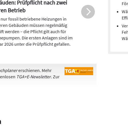
gt 2025 deutlich
För
Wärmepumpen-Branche vermeldet ein
Wä
greiches Absatzjahr 2025: Mit 299.000
Eff
ungs-Wärmepumpen stieg der Absatz
Ver
nüber dem Vorjahr um 55 Prozent. Auch
Feh
örderanträge sind im Vergleich zum
Wä
hr deutlich gestiegen.
chplaner
erschienen. Mehr
stenlosen
TGA+E-Newsletter
. Zur
a