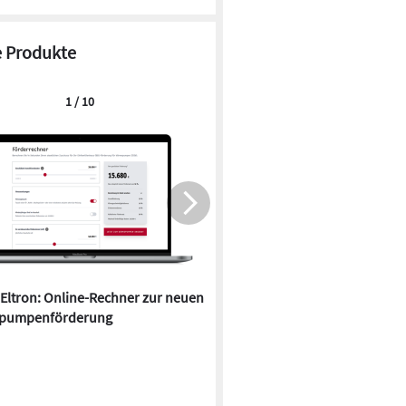
 Produkte
1 / 10
 Eltron: Online-Rechner zur neuen
Quartier in Falkensee kombin
pumpenförderung
Wärmepumpen und Durchlauf