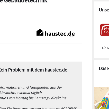
die Gebäudetechnik
Unse
Unse
Das 
 Kein Problem mit dem haustec.de
Informationen und Neuigkeiten aus der
branche, zweimal täglich
nlos von Montag bis Samstag - direkt ins
alten Sie News aus unserer haustec.de ACADEMY