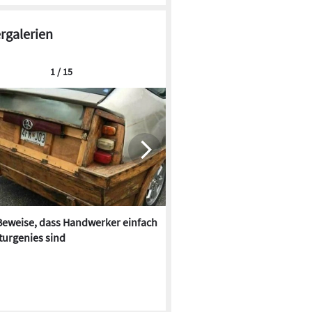
ergalerien
1 / 15
Beweise, dass Handwerker einfach
Im Farbrausch: Bäder der 70e
turgenies sind