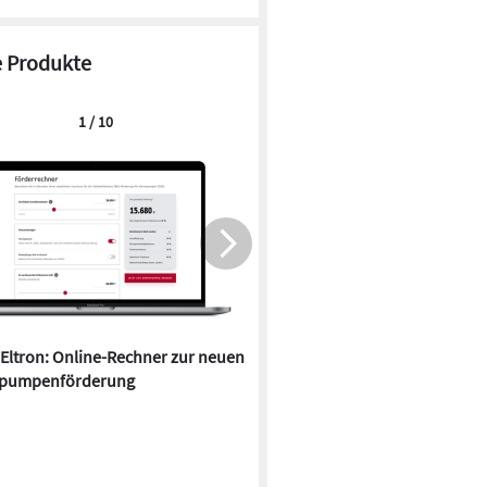
 Produkte
1 / 10
 Eltron: Online-Rechner zur neuen
Quartier in Falkensee kombin
pumpenförderung
Wärmepumpen und Durchlauf