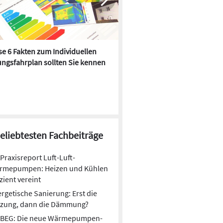
e 6 Fakten zum Individuellen
Kühlen mit Heizkörper:
ngsfahrplan sollten Sie kennen
Wärmepumpe macht es mögl
beliebtesten Fachbeiträge
Praxisreport Luft-Luft-
rmepumpen: Heizen und Kühlen
izient vereint
rgetische Sanierung: Erst die
izung, dann die Dämmung?
BEG: Die neue Wärmepumpen-