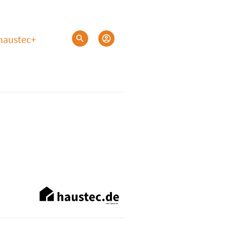
haustec+