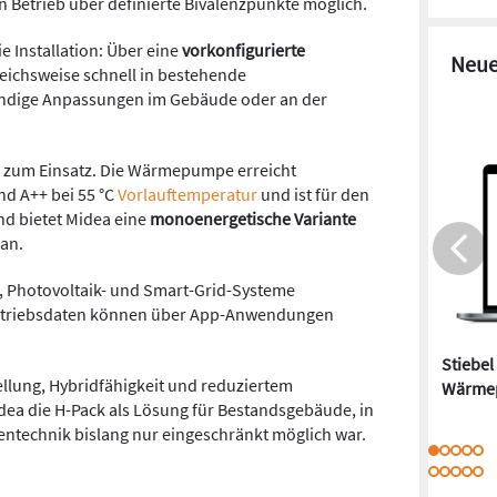
in Betrieb über definierte Bivalenzpunkte möglich.
e Installation: Über eine
vorkonfigurierte
Neue
leichsweise schnell in bestehende
endige Anpassungen im Gebäude oder an der
 zum Einsatz. Die Wärmepumpe erreicht
nd A++ bei 55 °C
Vorlauftemperatur
und ist für den
end bietet Midea eine
monoenergetische Variante
an.
-, Photovoltaik- und Smart-Grid-Systeme
Betriebsdaten können über App-Anwendungen
Stiebel
llung, Hybridfähigkeit und reduziertem
Wärme
idea die H-Pack als Lösung für Bestandsgebäude, in
technik bislang nur eingeschränkt möglich war.