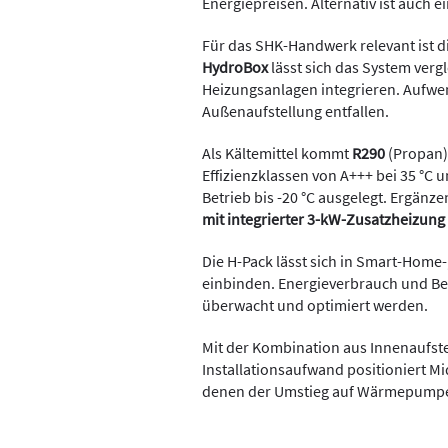
Energiepreisen. Alternativ ist auch e
Für das SHK-Handwerk relevant ist di
HydroBox
lässt sich das System verg
Heizungsanlagen integrieren. Aufw
Außenaufstellung entfallen.
Als Kältemittel kommt
R290
(Propan)
Effizienzklassen von A+++ bei 35 °C u
Betrieb bis -20 °C ausgelegt. Ergänz
mit integrierter 3-kW-Zusatzheizung
Die H-Pack lässt sich in Smart-Home
einbinden. Energieverbrauch und 
überwacht und optimiert werden.
Mit der Kombination aus Innenaufste
Installationsaufwand positioniert M
denen der Umstieg auf Wärmepumpen