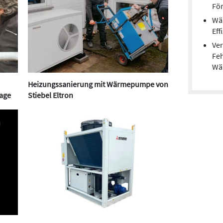
För
Wä
Eff
Ver
Feh
Wä
Heizungssanierung mit Wärmepumpe von
tage
Stiebel Eltron