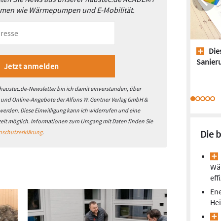
emen wie Wärmepumpen und E-Mobilität.
Dies
Sanieru
austec.de-Newsletter bin ich damit einverstanden, über
- und Online-Angebote der Alfons W. Gentner Verlag GmbH &
 werden. Diese Einwilligung kann ich widerrufen und eine
zeit möglich. Informationen zum Umgang mit Daten finden Sie
Die 
nschutzerklärung
.
Wä
eff
Ene
He