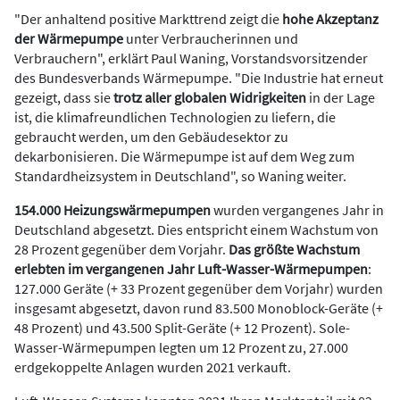
"Der anhaltend positive Markttrend zeigt die
hohe Akzeptanz
der Wärmepumpe
unter Verbraucherinnen und
Verbrauchern", erklärt Paul Waning, Vorstandsvorsitzender
des Bundesverbands Wärmepumpe. "Die Industrie hat erneut
gezeigt, dass sie
trotz aller globalen Widrigkeiten
in der Lage
ist, die klimafreundlichen Technologien zu liefern, die
gebraucht werden, um den Gebäudesektor zu
dekarbonisieren. Die Wärmepumpe ist auf dem Weg zum
Standardheizsystem in Deutschland", so Waning weiter.
154.000 Heizungswärmepumpen
wurden vergangenes Jahr in
Deutschland abgesetzt. Dies entspricht einem Wachstum von
28 Prozent gegenüber dem Vorjahr.
Das größte Wachstum
erlebten im vergangenen Jahr Luft-Wasser-Wärmepumpen
:
127.000 Geräte (+ 33 Prozent gegenüber dem Vorjahr) wurden
insgesamt abgesetzt, davon rund 83.500 Monoblock-Geräte (+
48 Prozent) und 43.500 Split-Geräte (+ 12 Prozent). Sole-
Wasser-Wärmepumpen legten um 12 Prozent zu, 27.000
erdgekoppelte Anlagen wurden 2021 verkauft.