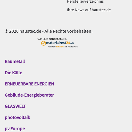
Herstellerverzeichnis
Ihre News auf haustec.de
© 2026 haustec.de - Alle Rechte vorbehalten.
Baumetall
Das
Gentner
Die Kälte
Netzwerk
ERNEUERBARE ENERGIEN
Gebäude-Energieberater
GLASWELT
photovoltaik
pv Europe