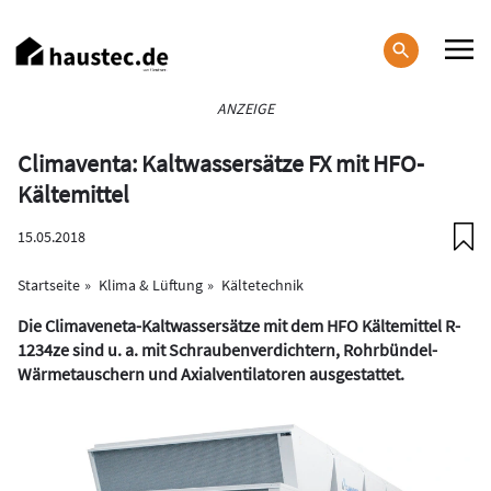
Direkt
zum
Inhalt
Haupt-
ANZEIGE
Navigation
Climaventa: Kaltwassersätze FX mit HFO-
Kältemittel
15.05.2018
Startseite
Klima & Lüftung
Kältetechnik
Die Climaveneta-Kaltwassersätze mit dem HFO Kältemittel R-
1234ze sind u. a. mit Schraubenverdichtern, Rohrbündel-
Wärmetauschern und Axialventilatoren ausgestattet.