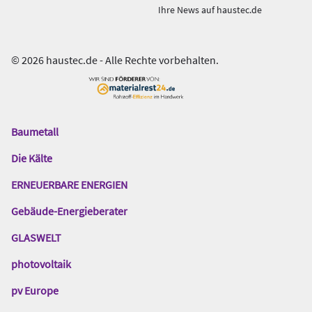
Ihre News auf haustec.de
© 2026 haustec.de - Alle Rechte vorbehalten.
Baumetall
Das
Gentner
Die Kälte
Netzwerk
ERNEUERBARE ENERGIEN
Gebäude-Energieberater
GLASWELT
photovoltaik
pv Europe