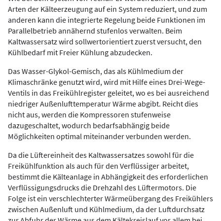
Arten der Kälteerzeugung auf ein System reduziert, und zum
anderen kann die integrierte Regelung beide Funktionen im
Parallelbetrieb annähernd stufenlos verwalten. Beim
Kaltwassersatz wird sollwertorientiert zuerst versucht, den
Kühlbedarf mit Freier Kühlung abzudecken.
Das Wasser-Glykol-Gemisch, das als Kühlmedium der
Klimaschränke genutzt wird, wird mit Hilfe eines Drei-Wege-
Ventils in das Freikühlregister geleitet, wo es bei ausreichend
niedriger Außenlufttemperatur Wärme abgibt. Reicht dies
nicht aus, werden die Kompressoren stufenweise
dazugeschaltet, wodurch bedarfsabhängig beide
Möglichkeiten optimal miteinander verbunden werden.
Da die Lüftereinheit des Kaltwassersatzes sowohl für die
Freikühlfunktion als auch für den Verflüssiger arbeitet,
bestimmt die Kälteanlage in Abhängigkeit des erforderlichen
Verflüssigungsdrucks die Drehzahl des Lüftermotors. Die
Folge ist ein verschlechterter Wärmeübergang des Freikühlers
zwischen Außenluft und Kühlmedium, da der Luftdurchsatz
zur Abfuhr der Wärme aus dem Kältekreislauf vor allem bei