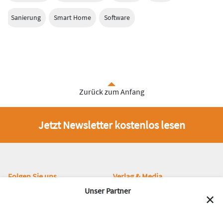
Sanierung
Smart Home
Software
Zurück zum Anfang
Jetzt Newsletter kostenlos lesen
Fußbereich
Folgen Sie uns
Verlag & Media
Unser Partner
Newsletter
Impressum
✕
Facebook
Gentner Verlag