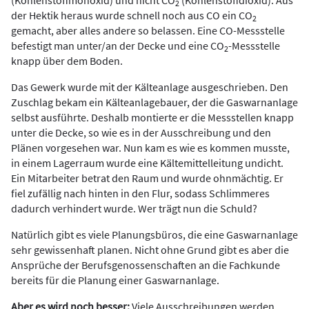
(Kohlenstoffmonoxid) und nicht CO
(Kohlenstoffdioxid). Aus
2
der Hektik heraus wurde schnell noch aus CO ein CO
2
gemacht, aber alles andere so belassen. Eine CO-Messstelle
befestigt man unter/an der Decke und eine CO
-Messstelle
2
knapp über dem Boden.
Das Gewerk wurde mit der Kälteanlage ausgeschrieben. Den
Zuschlag bekam ein Kälteanlagebauer, der die Gaswarnanlage
selbst ausführte. Deshalb montierte er die Messstellen knapp
unter die Decke, so wie es in der Ausschreibung und den
Plänen vorgesehen war. Nun kam es wie es kommen musste,
in einem Lagerraum wurde eine Kältemittelleitung undicht.
Ein Mitarbeiter betrat den Raum und wurde ohnmächtig. Er
fiel zufällig nach hinten in den Flur, sodass Schlimmeres
dadurch verhindert wurde. Wer trägt nun die Schuld?
Natürlich gibt es viele Planungsbüros, die eine Gaswarnanlage
sehr gewissenhaft planen. Nicht ohne Grund gibt es aber die
Ansprüche der Berufsgenossenschaften an die Fachkunde
bereits für die Planung einer Gaswarnanlage.
Aber es wird noch besser:
Viele Ausschreibungen werden