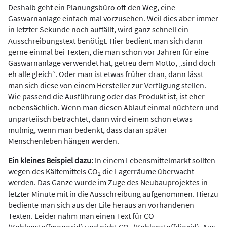
Deshalb geht ein Planungsbüro oft den Weg, eine
Gaswarnanlage einfach mal vorzusehen. Weil dies aber immer
in letzter Sekunde noch auffällt, wird ganz schnell ein
Ausschreibungstext benötigt. Hier bedient man sich dann
gerne einmal bei Texten, die man schon vor Jahren für eine
Gaswarnanlage verwendet hat, getreu dem Motto, „sind doch
eh alle gleich“. Oder man ist etwas früher dran, dann lässt
man sich diese von einem Hersteller zur Verfügung stellen.
Wie passend die Ausführung oder das Produkt ist, ist eher
nebensächlich. Wenn man diesen Ablauf einmal nüchtern und
unparteiisch betrachtet, dann wird einem schon etwas
mulmig, wenn man bedenkt, dass daran später
Menschenleben hängen werden.
Ein kleines Beispiel dazu:
In einem Lebensmittelmarkt sollten
wegen des Kältemittels CO
die Lagerräume überwacht
2
werden. Das Ganze wurde im Zuge des Neubauprojektes in
letzter Minute mit in die Ausschreibung aufgenommen. Hierzu
bediente man sich aus der Eile heraus an vorhandenen
Texten. Leider nahm man einen Text für CO