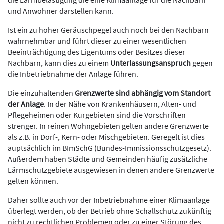
die Lärmbelästigung die eine Klimaanlage für die Nachbarn
und Anwohner darstellen kann.
Ist ein zu hoher Geräuschpegel auch noch bei den Nachbarn
wahrnehmbar und führt dieser zu einer wesentlichen
Beeinträchtigung des Eigentums oder Besitzes dieser
Nachbarn, kann dies zu einem
Unterlassungsanspruch
gegen
die Inbetriebnahme der Anlage führen.
Die einzuhaltenden
Grenzwerte sind abhängig vom Standort
der Anlage
. In der Nähe von Krankenhäusern, Alten- und
Pflegeheimen oder Kurgebieten sind die Vorschriften
strenger. In reinen Wohngebieten gelten andere Grenzwerte
als z.B. in Dorf-, Kern- oder Mischgebieten. Geregelt ist dies
auptsächlich im BImSchG (Bundes-Immissionsschutzgesetz).
Außerdem haben Städte und Gemeinden häufig zusätzliche
Lärmschutzgebiete ausgewiesen in denen andere Grenzwerte
gelten können.
Daher sollte auch vor der Inbetriebnahme einer Klimaanlage
überlegt werden, ob der Betrieb ohne Schallschutz zukünftig
nicht zu rechtlichen Problemen oder zu einer Störung des