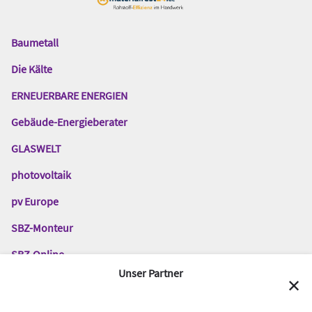
Baumetall
Das
Gentner
Die Kälte
Netzwerk
ERNEUERBARE ENERGIEN
Gebäude-Energieberater
GLASWELT
photovoltaik
pv Europe
SBZ-Monteur
SBZ-Online
Unser Partner
TGA-Fachplaner
✕