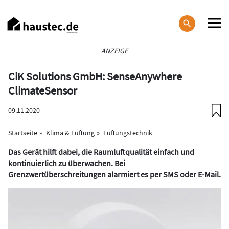
Direkt
zum
Inhalt
Haupt-
ANZEIGE
Navigation
CiK Solutions GmbH: SenseAnywhere
ClimateSensor
09.11.2020
Startseite
Klima & Lüftung
Lüftungstechnik
Das Gerät hilft dabei, die Raumluftqualität einfach und
kontinuierlich zu überwachen. Bei
Grenzwertüberschreitungen alarmiert es per SMS oder E-Mail.