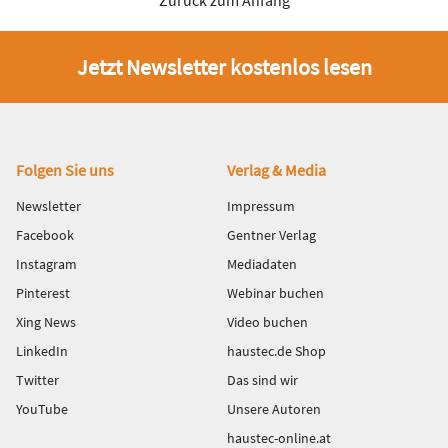
Zurück zum Anfang
Jetzt Newsletter kostenlos lesen
Fußbereich
Folgen Sie uns
Verlag & Media
Newsletter
Impressum
Facebook
Gentner Verlag
Instagram
Mediadaten
Pinterest
Webinar buchen
Xing News
Video buchen
LinkedIn
haustec.de Shop
Twitter
Das sind wir
YouTube
Unsere Autoren
haustec-online.at