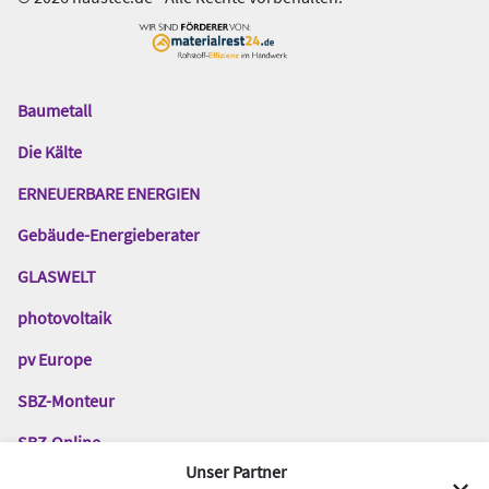
Baumetall
Das
Gentner
Die Kälte
Netzwerk
ERNEUERBARE ENERGIEN
Gebäude-Energieberater
GLASWELT
photovoltaik
pv Europe
SBZ-Monteur
SBZ-Online
Unser Partner
TGA-Fachplaner