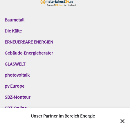
Baumetall
Das
Gentner
Die Kälte
Netzwerk
ERNEUERBARE ENERGIEN
Gebäude-Energieberater
GLASWELT
photovoltaik
pv Europe
SBZ-Monteur
SBZ-Online
Unser Partner im Bereich Energie
TGA-Fachplaner
✕