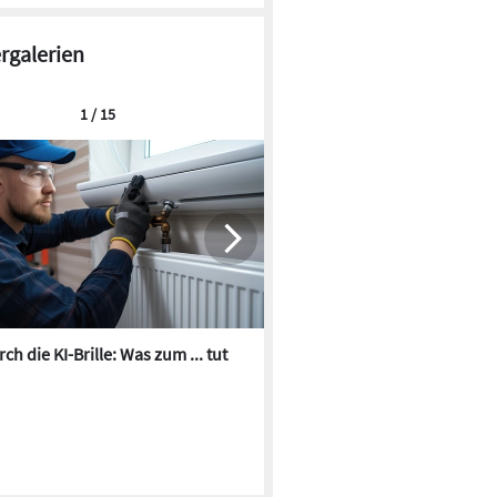
ergalerien
1 / 15
ch die KI-Brille: Was zum ... tut
Die besten KI-Bilder zum Th
Heizungswasser