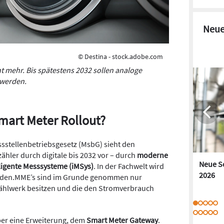
Neue
© Destina - stock.adobe.com
t mehr. Bis spätestens 2032 sollen analoge
 werden.
mart Meter Rollout?
sstellenbetriebsgesetz (MsbG) sieht den
ähler durch digitale bis 2032 vor – durch
moderne
Neue S
ligente Messsysteme (iMSys)
. In der Fachwelt wird
2026
eden.MME’s sind im Grunde genommen nur
Zählwerk besitzen und die den Stromverbrauch
ber eine Erweiterung, dem
Smart Meter Gateway
.