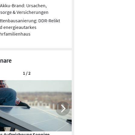
Akku-Brand: Ursachen,
sorge & Versicherungen
ttenbausanierung: DDR-Relikt
d energieautarkes
hrfamilienhaus
nare
1 / 2
r-Aufzeichnung Sonnige
Aufzeichnung vom Thementa