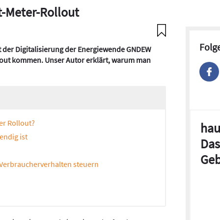
-Meter-Rollout
Folg
 der Digitalisierung der Energiewende GNDEW
llout kommen. Unser Autor erklärt, warum man
r Rollout?
hau
endig ist
Das
Geb
 Verbraucherverhalten steuern