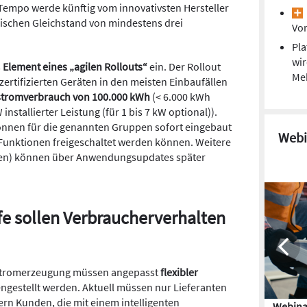
empo werde künftig vom innovativsten Hersteller
ischen Gleichstand von mindestens drei
Vor
Pla
wir
s
Element eines „agilen Rollouts“
ein. Der Rollout
Me
zertifizierten Geräten in den meisten Einbaufällen
stromverbrauch von 100.000 kWh
(< 6.000 kWh
installierter Leistung (für 1 bis 7 kW optional)).
 können für die genannten Gruppen sofort eingebaut
Webi
 Funktionen freigeschaltet werden können. Weitere
lten) können über Anwendungsupdates später
e sollen Verbraucherverhalten
Stromerzeugung müssen angepasst
flexibler
ngestellt werden. Aktuell müssen nur Lieferanten
ern Kunden, die mit einem intelligenten
Webina