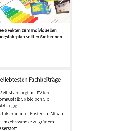
e 6 Fakten zum Individuellen
Kühlen mit Heizkörper:
ngsfahrplan sollten Sie kennen
Wärmepumpe macht es mögl
beliebtesten Fachbeiträge
Selbstversorgt mit PV bei
omausfall: So bleiben Sie
abhängig
ktrik erneuern: Kosten im Altbau
t Umkehrosmose zu grünem
serstoff