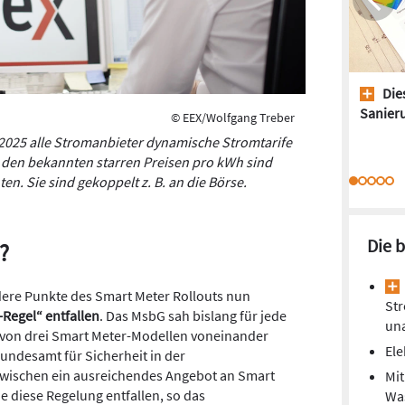
Dies
Sanieru
© EEX/Wolfgang Treber
 2025 alle Stromanbieter dynamische Stromtarife
 den bekannten starren Preisen pro kWh sind
en. Sie sind gekoppelt z. B. an die Börse.
Die 
?
ere Punkte des Smart Meter Rollouts nun
Str
-Regel“ entfallen
. Das MsbG sah bislang für jede
un
g von drei Smart Meter-Modellen voneinander
Ele
undesamt für Sicherheit in der
nzwischen ein ausreichendes Angebot an Smart
Mi
 diese Regelung entfallen, so das
Was