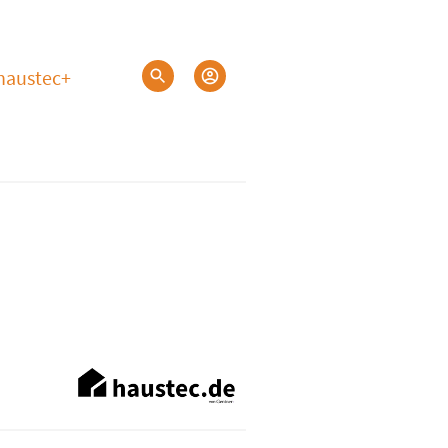
haustec+