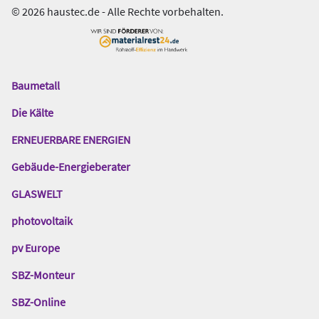
© 2026 haustec.de - Alle Rechte vorbehalten.
Baumetall
Das
Gentner
Die Kälte
Netzwerk
ERNEUERBARE ENERGIEN
Gebäude-Energieberater
GLASWELT
photovoltaik
pv Europe
SBZ-Monteur
SBZ-Online