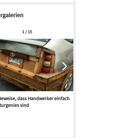
ergalerien
1 / 15
Beweise, dass Handwerker einfach
Im Farbrausch: Bäder der 70e
turgenies sind