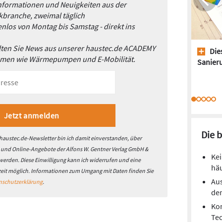
Informationen und Neuigkeiten aus der
branche, zweimal täglich
nlos von Montag bis Samstag - direkt ins
alten Sie News aus unserer haustec.de ACADEMY
Dies
emen wie Wärmepumpen und E-Mobilität.
Sanieru
Die 
austec.de-Newsletter bin ich damit einverstanden, über
- und Online-Angebote der Alfons W. Gentner Verlag GmbH &
Kei
 werden. Diese Einwilligung kann ich widerrufen und eine
hä
zeit möglich. Informationen zum Umgang mit Daten finden Sie
Aus
nschutzerklärung
.
de
Kom
Te