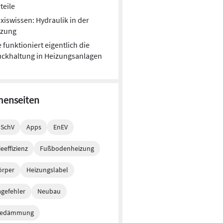
teile
xiswissen: Hydraulik in der
izung
 funktioniert eigentlich die
ckhaltung in Heizungsanlagen
enseiten
mSchV
Apps
EnEV
eeffizienz
Fußbodenheizung
örper
Heizungslabel
gefehler
Neubau
edämmung