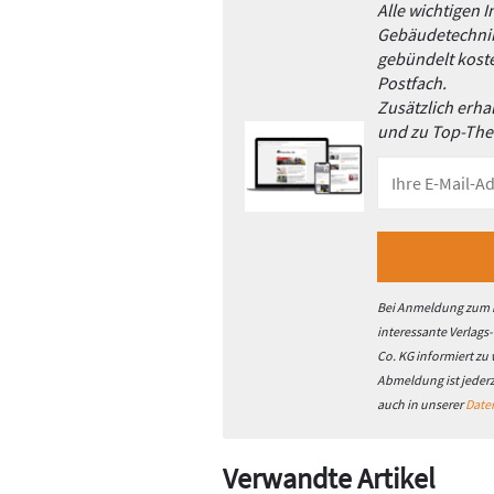
Alle wichtigen 
Gebäudetechnik
gebündelt koste
Postfach.
Zusätzlich erh
und zu Top-Th
Bei Anmeldung zum h
interessante Verlags
Co. KG informiert zu
Abmeldung ist jeder
auch in unserer
Date
Verwandte Artikel