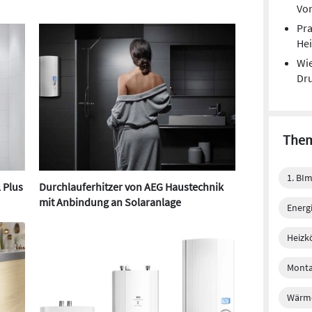
Vor
Pra
He
Wie
Dru
Them
1. BI
 Plus
Durchlauferhitzer von AEG Haustechnik
mit Anbindung an Solaranlage
Energi
Heizk
Monta
Wärm