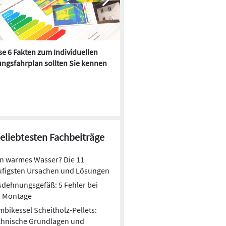
e 6 Fakten zum Individuellen
Kühlen mit Heizkörper:
ngsfahrplan sollten Sie kennen
Wärmepumpe macht es mögl
beliebtesten Fachbeiträge
n warmes Wasser? Die 11
ufigsten Ursachen und Lösungen
dehnungsgefäß: 5 Fehler bei
r Montage
bikessel Scheitholz-Pellets:
chnische Grundlagen und