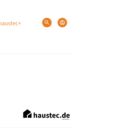
haustec+