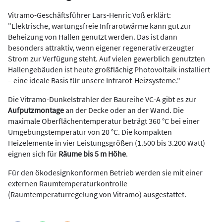
Vitramo-Geschäftsführer Lars-Henric Voß erklärt:
"Elektrische, wartungsfreie Infrarotwärme kann gut zur
Beheizung von Hallen genutzt werden. Das ist dann
besonders attraktiv, wenn eigener regenerativ erzeugter
Strom zur Verfügung steht. Auf vielen gewerblich genutzten
Hallengebäuden ist heute großflächig Photovoltaik installiert
– eine ideale Basis für unsere Infrarot-Heizsysteme."
Die Vitramo-Dunkelstrahler der Baureihe VC-A gibt es zur
Aufputzmontage
an der Decke oder an der Wand. Die
maximale Oberflächentemperatur beträgt 360 °C bei einer
Umgebungstemperatur von 20 °C. Die kompakten
Heizelemente in vier Leistungsgrößen (1.500 bis 3.200 Watt)
eignen sich für
Räume bis 5 m Höhe
.
Für den ökodesignkonformen Betrieb werden sie mit einer
externen Raumtemperaturkontrolle
(Raumtemperaturregelung von Vitramo) ausgestattet.