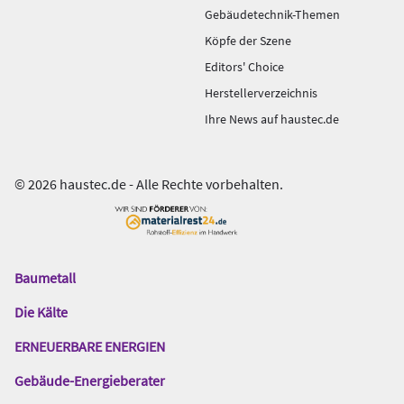
Gebäudetechnik-Themen
Köpfe der Szene
Editors' Choice
Herstellerverzeichnis
Ihre News auf haustec.de
© 2026 haustec.de - Alle Rechte vorbehalten.
Baumetall
Das
Gentner
Die Kälte
Netzwerk
ERNEUERBARE ENERGIEN
Gebäude-Energieberater