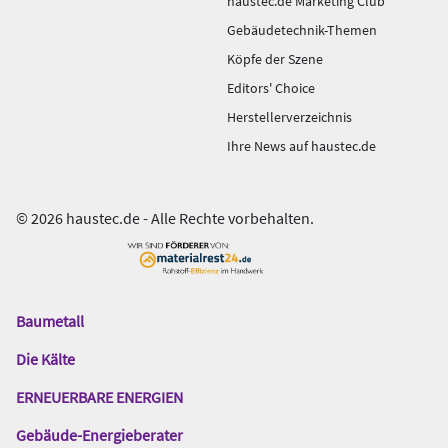
haustec.de Marketing Club
Gebäudetechnik-Themen
Köpfe der Szene
Editors' Choice
Herstellerverzeichnis
Ihre News auf haustec.de
© 2026 haustec.de - Alle Rechte vorbehalten.
Baumetall
Das
Gentner
Die Kälte
Netzwerk
ERNEUERBARE ENERGIEN
Gebäude-Energieberater