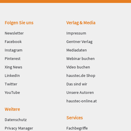
Fußbereich
Folgen Sie uns
Verlag & Media
Newsletter
Impressum
Facebook
Gentner Verlag
Instagram
Mediadaten
Pinterest
Webinar buchen
Xing News
Video buchen
LinkedIn
haustec.de Shop
Twitter
Das sind wir
YouTube
Unsere Autoren
haustec-online.at
Weitere
Services
Datenschutz
Privacy Manager
Fachbegriffe