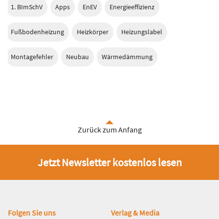
1. BImSchV
Apps
EnEV
Energieeffizienz
Fußbodenheizung
Heizkörper
Heizungslabel
Montagefehler
Neubau
Wärmedämmung
Zurück zum Anfang
Jetzt Newsletter kostenlos lesen
Fußbereich
Folgen Sie uns
Verlag & Media