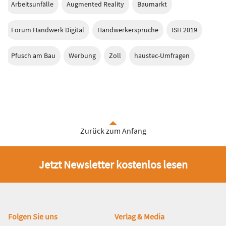
Arbeitsunfälle
Augmented Reality
Baumarkt
Forum Handwerk Digital
Handwerkersprüche
ISH 2019
Pfusch am Bau
Werbung
Zoll
haustec-Umfragen
Zurück zum Anfang
Jetzt Newsletter kostenlos lesen
Fußbereich
Folgen Sie uns
Verlag & Media