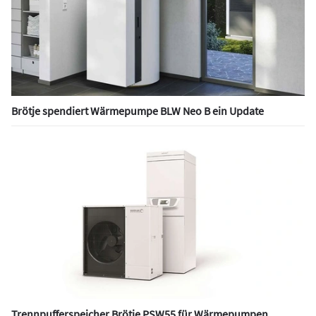
Brötje spendiert Wärmepumpe BLW Neo B ein Update
Trennpufferspeicher Brötje PSW55 für Wärmepumpen