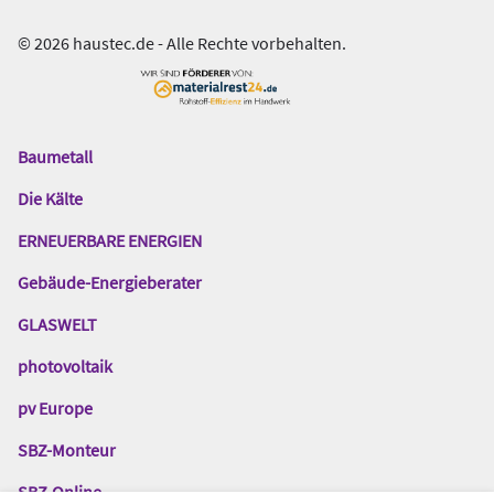
© 2026 haustec.de - Alle Rechte vorbehalten.
Baumetall
Das
Gentner
Die Kälte
Netzwerk
ERNEUERBARE ENERGIEN
Gebäude-Energieberater
GLASWELT
photovoltaik
pv Europe
SBZ-Monteur
SBZ-Online