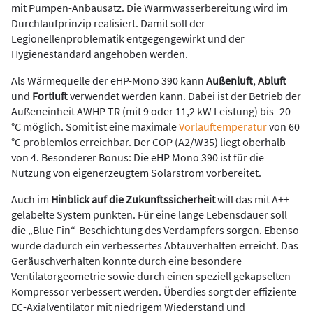
mit Pumpen-Anbausatz. Die Warmwasserbereitung wird im
Durchlaufprinzip realisiert. Damit soll der
Legionellenproblematik entgegengewirkt und der
Hygienestandard angehoben werden.
Als Wärmequelle der eHP-Mono 390 kann
Außenluft
,
Abluft
und
Fortluft
verwendet werden kann. Dabei ist der Betrieb der
Außeneinheit AWHP TR (mit 9 oder 11,2 kW Leistung) bis -20
°C möglich. Somit ist eine maximale
Vorlauftemperatur
von 60
°C problemlos erreichbar. Der COP (A2/W35) liegt oberhalb
von 4. Besonderer Bonus: Die eHP Mono 390 ist für die
Nutzung von eigenerzeugtem Solarstrom vorbereitet.
Auch im
Hinblick auf die Zukunftssicherheit
will das mit A++
gelabelte System punkten. Für eine lange Lebensdauer soll
die „Blue Fin“-Beschichtung des Verdampfers sorgen. Ebenso
wurde dadurch ein verbessertes Abtauverhalten erreicht. Das
Geräuschverhalten konnte durch eine besondere
Ventilatorgeometrie sowie durch einen speziell gekapselten
Kompressor verbessert werden. Überdies sorgt der effiziente
EC-Axialventilator mit niedrigem Wiederstand und