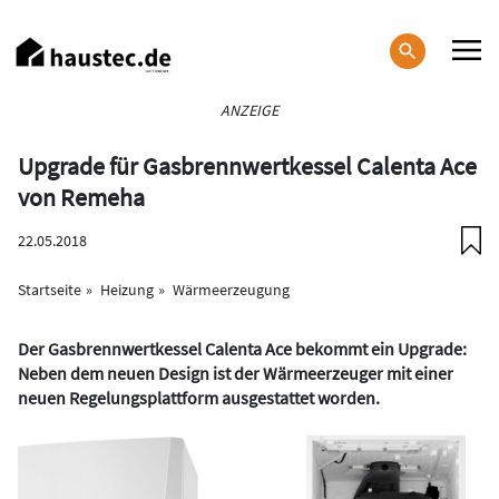
Direkt
zum
Inhalt
Haupt-
ANZEIGE
Navigation
Upgrade für Gasbrennwertkessel Calenta Ace
von Remeha
22.05.2018
Startseite
Heizung
Wärmeerzeugung
Der Gasbrennwertkessel Calenta Ace bekommt ein Upgrade:
Neben dem neuen Design ist der Wärmeerzeuger mit einer
neuen Regelungsplattform ausgestattet worden.