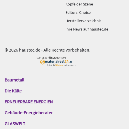
Köpfe der Szene
Editors' Choice
Herstellerverzeichnis
Ihre News auf haustec.de
© 2026 haustec.de - Alle Rechte vorbehalten.
Baumetall
Das
Gentner
Die Kälte
Netzwerk
ERNEUERBARE ENERGIEN
Gebäude-Energieberater
GLASWELT