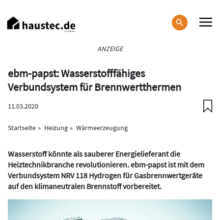
Direkt
zum
Inhalt
Haupt-
ANZEIGE
Navigation
ebm-papst: Wasserstofffähiges
Verbundsystem für Brennwertthermen
11.03.2020
Startseite
Heizung
Wärmeerzeugung
Wasserstoff könnte als sauberer Energielieferant die
Heiztechnikbranche revolutionieren. ebm-papst ist mit dem
Verbundsystem NRV 118 Hydrogen für Gasbrennwertgeräte
auf den klimaneutralen Brennstoff vorbereitet.