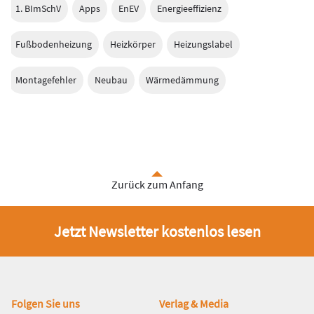
1. BImSchV
Apps
EnEV
Energieeffizienz
Fußbodenheizung
Heizkörper
Heizungslabel
Montagefehler
Neubau
Wärmedämmung
Zurück zum Anfang
Jetzt Newsletter kostenlos lesen
Fußbereich
Folgen Sie uns
Verlag & Media