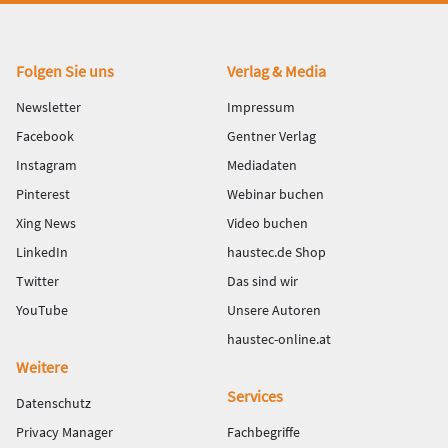
Fußbereich
Folgen Sie uns
Verlag & Media
Newsletter
Impressum
Facebook
Gentner Verlag
Instagram
Mediadaten
Pinterest
Webinar buchen
Xing News
Video buchen
LinkedIn
haustec.de Shop
Twitter
Das sind wir
YouTube
Unsere Autoren
haustec-online.at
Weitere
Services
Datenschutz
Privacy Manager
Fachbegriffe