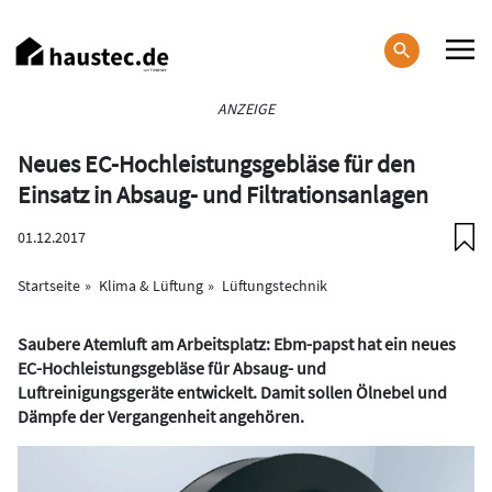
Direkt
zum
Inhalt
Haupt-
ANZEIGE
Navigation
Neues EC-Hochleistungsgebläse für den
Einsatz in Absaug- und Filtrationsanlagen
01.12.2017
Startseite
Klima & Lüftung
Lüftungstechnik
Saubere Atemluft am Arbeitsplatz: Ebm-papst hat ein neues
EC-Hochleistungsgebläse für Absaug- und
Luftreinigungsgeräte entwickelt. Damit sollen Ölnebel und
Dämpfe der Vergangenheit angehören.