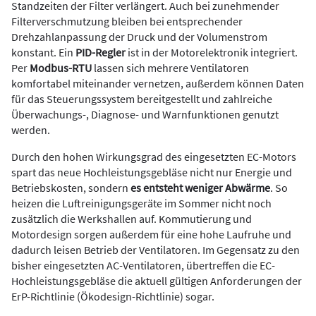
Standzeiten der Filter verlängert. Auch bei zunehmender
Filterverschmutzung bleiben bei entsprechender
Drehzahlanpassung der Druck und der Volumenstrom
konstant. Ein
PID-Regler
ist in der Motorelektronik integriert.
Per
Modbus-RTU
lassen sich mehrere Ventilatoren
komfortabel miteinander vernetzen, außerdem können Daten
für das Steuerungssystem bereitgestellt und zahlreiche
Überwachungs-, Diagnose- und Warnfunktionen genutzt
werden.
Durch den hohen Wirkungsgrad des eingesetzten EC-Motors
spart das neue Hochleistungsgebläse nicht nur Energie und
Betriebskosten, sondern
es entsteht weniger Abwärme
. So
heizen die Luftreinigungsgeräte im Sommer nicht noch
zusätzlich die Werkshallen auf. Kommutierung und
Motordesign sorgen außerdem für eine hohe Laufruhe und
dadurch leisen Betrieb der Ventilatoren. Im Gegensatz zu den
bisher eingesetzten AC-Ventilatoren, übertreffen die EC-
Hochleistungsgebläse die aktuell gültigen Anforderungen der
ErP-Richtlinie (Ökodesign-Richtlinie) sogar.