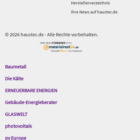
Herstellerverzeichnis
Ihre News auf haustec.de
© 2026 haustec.de - Alle Rechte vorbehalten.
Baumetall
Das
Gentner
Die Kälte
Netzwerk
ERNEUERBARE ENERGIEN
Gebäude-Energieberater
GLASWELT
photovoltaik
pv Europe