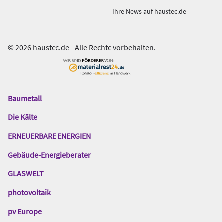
Ihre News auf haustec.de
© 2026 haustec.de - Alle Rechte vorbehalten.
Baumetall
Das
Gentner
Die Kälte
Netzwerk
ERNEUERBARE ENERGIEN
Gebäude-Energieberater
GLASWELT
photovoltaik
pv Europe