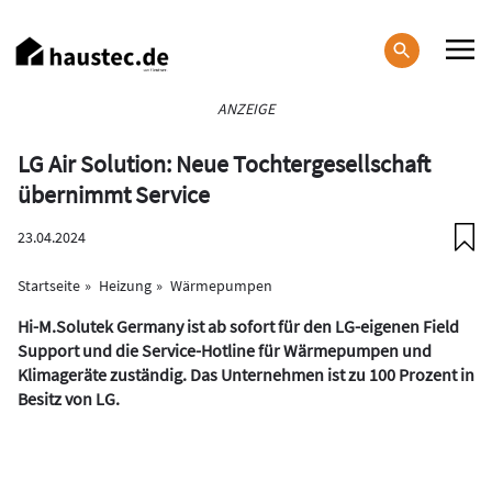
Direkt
zum
Inhalt
Haupt-
ANZEIGE
Navigation
LG Air Solution: Neue Tochtergesellschaft
übernimmt Service
23.04.2024
Startseite
Heizung
Wärmepumpen
Hi-M.Solutek Germany ist ab sofort für den LG-eigenen Field
Support und die Service-Hotline für Wärmepumpen und
Klimageräte zuständig. Das Unternehmen ist zu 100 Prozent in
Besitz von LG.