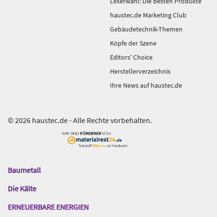
Leserwahl: Die besten Produkte
haustec.de Marketing Club
Gebäudetechnik-Themen
Köpfe der Szene
Editors' Choice
Herstellerverzeichnis
Ihre News auf haustec.de
© 2026 haustec.de - Alle Rechte vorbehalten.
Baumetall
Das
Gentner
Die Kälte
Netzwerk
ERNEUERBARE ENERGIEN