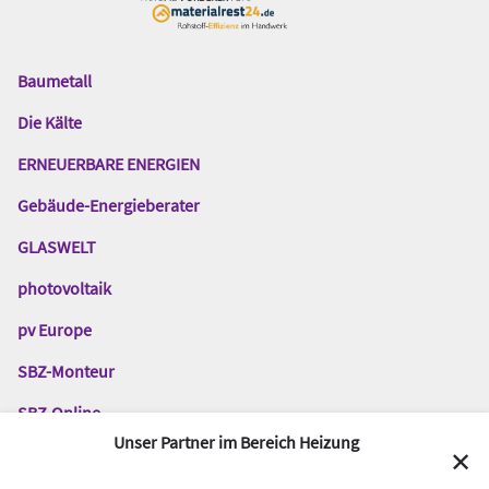
Baumetall
Das
Gentner
Die Kälte
Netzwerk
ERNEUERBARE ENERGIEN
Gebäude-Energieberater
GLASWELT
photovoltaik
pv Europe
SBZ-Monteur
SBZ-Online
Unser Partner im Bereich Heizung
TGA-Fachplaner
✕