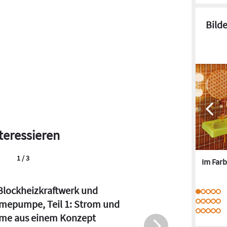
Bild
teressieren
2 / 3
Im Farb
he der Wärmepumpe: Info-
nstaltung für Fachleute und
ressierte