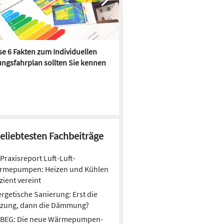
e 6 Fakten zum Individuellen
Kühlen mit Heizkörper:
ngsfahrplan sollten Sie kennen
Wärmepumpe macht es mögl
beliebtesten Fachbeiträge
Praxisreport Luft-Luft-
rmepumpen: Heizen und Kühlen
izient vereint
rgetische Sanierung: Erst die
izung, dann die Dämmung?
BEG: Die neue Wärmepumpen-