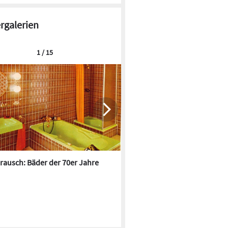
ergalerien
1 / 15
rausch: Bäder der 70er Jahre
Die 100 besten Handwerkers
Wärmepumpen:
Verbrauchserfassung seit Oktober
verpflichtend