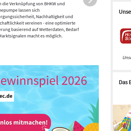
. bis 10. November findet bundesweit die
epumpen-Woche statt. Dort können sich
Unse
r über die Technik informieren und
eute sich mit anderen Experten
auschen.
Unse
Das 