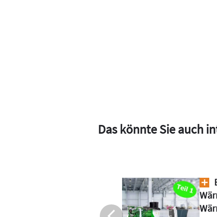
Das könnte Sie auch in
erk und
Woc
: Strom und
Vera
onzept
Inte