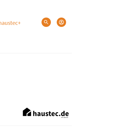
haustec+