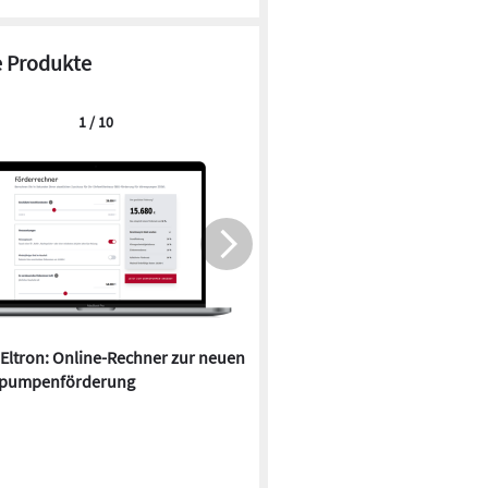
 Produkte
1 / 10
 Eltron: Online-Rechner zur neuen
Quartier in Falkensee kombin
pumpenförderung
Wärmepumpen und Durchlauf