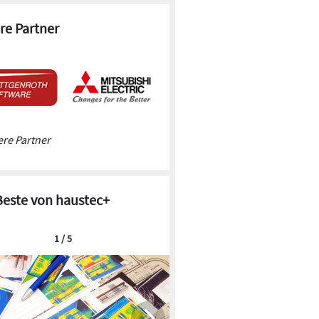
Ab Oktober 2024 gilt die verbrauchsabhängige
Abrechnung auch für Wärmepumpen. Das
re Partner
bisherige Privileg entfällt, und bis 2025 sind
entsprechende Zähler Pflicht.
re Partner
Beste von haustec+
1 / 5