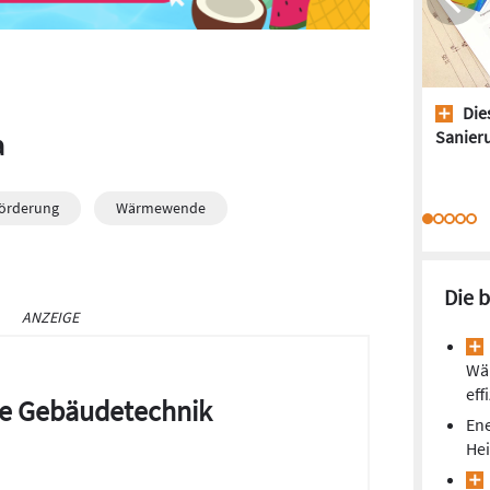
Dies
Sanieru
a
örderung
Wärmewende
Die 
ANZEIGE
Wä
eff
die Gebäudetechnik
Ene
He