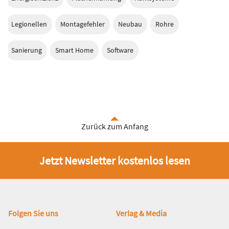
Legionellen
Montagefehler
Neubau
Rohre
Sanierung
Smart Home
Software
Zurück zum Anfang
Jetzt Newsletter kostenlos lesen
Fußbereich
Folgen Sie uns
Verlag & Media