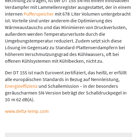
Rechnung zu tragen, ist der DT 155 SN mit einem innovativen
Verdampfer mit Lammellenregister ausgestattet, der in einem
internen
Pufferspeicher
mit 678 Liter Volumen untergebracht
ist. Vorteile sind unter anderem die Optimierung des
Wärmeaustauschs und das Minimieren von Druckverlusten,
außerdem werden Temperaturverluste durch die
Umgebungstemperatur reduziert. Zudem setzt sich diese
Lösung im Gegensatz zu Standard-Plattenverdampfern bei
höherem Verschmutzungsgrad des Kühlwassers, oft bei
offenen Kühlsystemen mit Kühlbecken, nicht zu.
Der DT 155 ist nach Eurovent zertifiziert, das heißt, er erfüllt
alle europäischen Standards in Bezug auf Nennleistung,
Energieeffizienz
und Schallemission – in der besonders
geräuscharmen SN-Version beträgt der Schalldruckpegel in
10 m 62 dB(A).
www.delta-temp.com