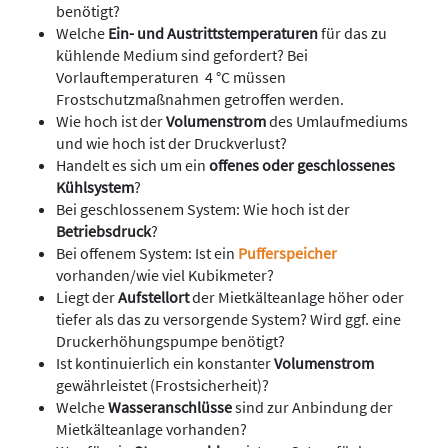
benötigt?
Welche
Ein- und Austrittstemperaturen
für das zu
kühlende Medium sind gefordert? Bei
Vorlauftemperaturen 4 °C müssen
Frostschutzmaßnahmen getroffen werden.
Wie hoch ist der
Volumenstrom
des Umlaufmediums
und wie hoch ist der Druckverlust?
Handelt es sich um ein
offenes oder geschlossenes
Kühlsystem
?
Bei geschlossenem System: Wie hoch ist der
Betriebsdruck
?
Bei offenem System: Ist ein
Pufferspeicher
vorhanden/wie viel Kubikmeter?
Liegt der
Aufstellort
der Mietkälteanlage höher oder
tiefer als das zu versorgende System? Wird ggf. eine
Druckerhöhungspumpe benötigt?
Ist kontinuierlich ein konstanter
Volumenstrom
gewährleistet (Frostsicherheit)?
Welche
Wasseranschlüsse
sind zur Anbindung der
Mietkälteanlage vorhanden?