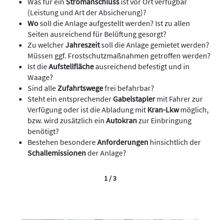
Was für ein
Stromanschluss
ist vor Ort verfügbar
(Leistung und Art der Absicherung)?
Wo
soll die Anlage aufgestellt werden? Ist zu allen
Seiten ausreichend für Belüftung gesorgt?
Zu welcher
Jahreszeit
soll die Anlage gemietet werden?
Müssen ggf. Frostschutzmaßnahmen getroffen werden?
Ist die
Aufstellfläche
ausreichend befestigt und in
Waage?
Sind alle
Zufahrtswege
frei befahrbar?
Steht ein entsprechender
Gabelstapler
mit Fahrer zur
Verfügung oder ist die Abladung mit
Kran-Lkw
möglich,
bzw. wird zusätzlich ein
Autokran
zur Einbringung
benötigt?
Bestehen besondere
Anforderungen
hinsichtlich der
Schallemissionen
der Anlage?
1 / 3