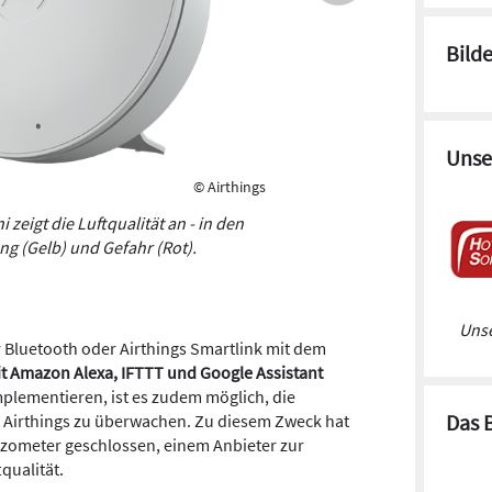
Bild
Unse
© Airthings
eigt die Luftqualität an - in den
ng (Gelb) und Gefahr (Rot).
Unse
r Bluetooth oder Airthings Smartlink mit dem
t Amazon Alexa, IFTTT und Google Assistant
lementieren, ist es zudem möglich, die
Das 
r Airthings zu überwachen. Zu diesem Zweck hat
eezometer geschlossen, einem Anbieter zur
qualität.