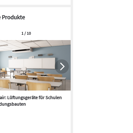
 Produkte
1 / 10
ir: Lüftungsgeräte für Schulen
Fassadenintegrierte Lüftung:
© Airthings
ldungsbauten
Mehrraumlösungen ohne ab
Decken