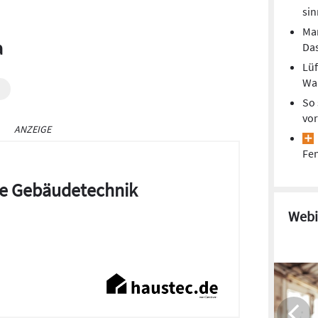
sin
Mar
a
Das
Lüf
Wan
So 
vor
ANZEIGE
Fen
die Gebäudetechnik
Webi