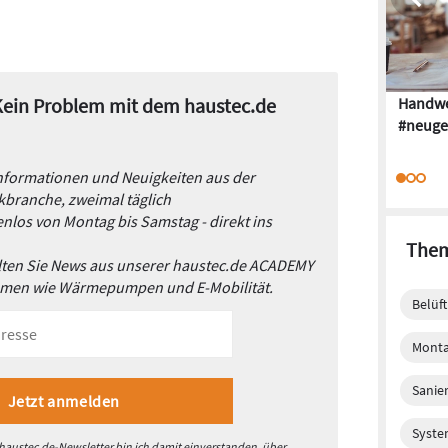
 Kein Problem mit dem haustec.de
Handwe
#neuge
Informationen und Neuigkeiten aus der
branche, zweimal täglich
nlos von Montag bis Samstag - direkt ins
Them
alten Sie News aus unserer haustec.de ACADEMY
emen wie Wärmepumpen und E-Mobilität.
Belüf
Monta
Sanie
Syste
austec.de-Newsletter bin ich damit einverstanden, über