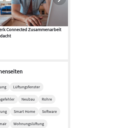
rk Connected Zusammenarbeit
Flächenkühlung – die Kunst d
dacht
Gebäudeklimatisierung
enseiten
tung
Lüftungsfenster
gefehler
Neubau
Rohre
rung
Smart Home
Software
mair
Wohnungslüftung