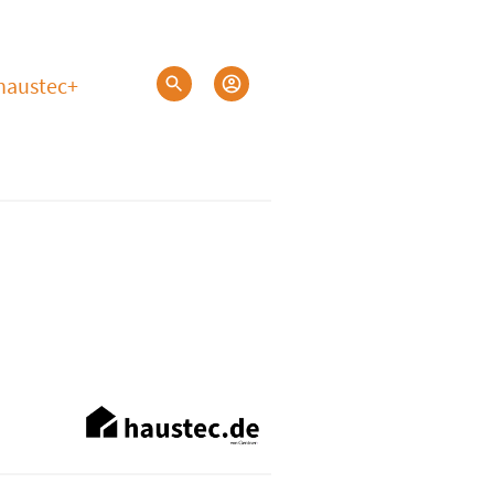
haustec+