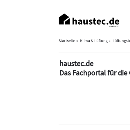
Direkt
zum
Haupt-
Inhalt
Navigation
Startseite
Klima & Lüftung
Lüftungst
haustec.de
Das Fachportal für di