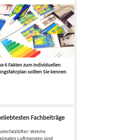
e 6 Fakten zum Individuellen
Kühlen mit Heizkörper:
ngsfahrplan sollten Sie kennen
Wärmepumpe macht es mögl
beliebtesten Fachbeiträge
sterfalzlüfter: Welche
ximalen Luftmengen sind