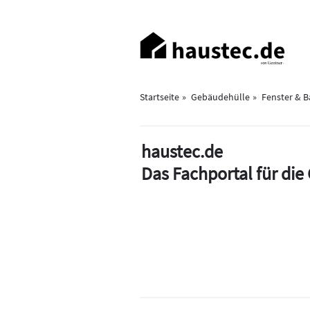
Direkt
zum
Haupt-
Inhalt
Navigation
Startseite
Gebäudehülle
Fenster & 
haustec.de
Das Fachportal für di