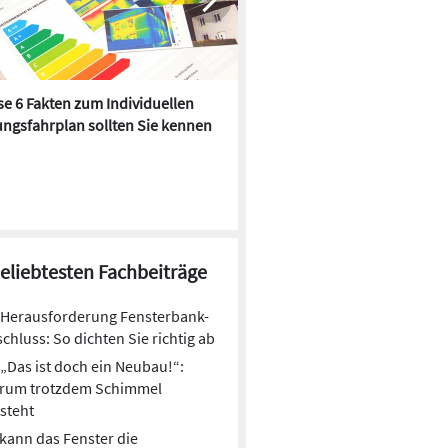
e 6 Fakten zum Individuellen
Kühlen mit Heizkörper:
ngsfahrplan sollten Sie kennen
Wärmepumpe macht es mögl
beliebtesten Fachbeiträge
Herausforderung Fensterbank-
chluss: So dichten Sie richtig ab
„Das ist doch ein Neubau!“:
rum trotzdem Schimmel
steht
kann das Fenster die