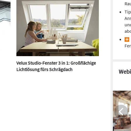
Ra
Tip
Ans
un
ab
Fen
Velux Studio-Fenster 3 in 1: Großflächige
Lichtlösung fürs Schrägdach
Webi