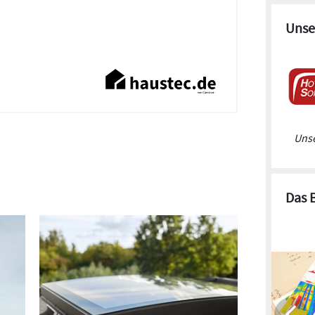
Unse
Unse
Das 