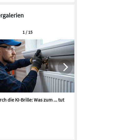
ergalerien
1 / 15
ch die KI-Brille: Was zum ... tut
Die besten KI-Bilder zum Th
Heizungswasser