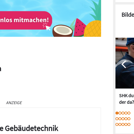
Bild
a
SHK dur
der da?
ANZEIGE
die Gebäudetechnik