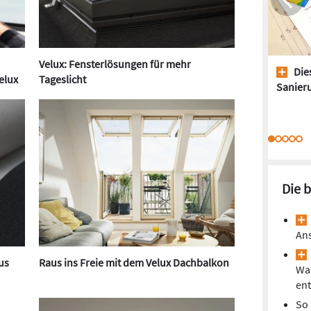
Velux: Fensterlösungen für mehr
Dies
elux
Tageslicht
Sanieru
Die 
Ans
us
Raus ins Freie mit dem Velux Dachbalkon
Wa
ent
So 