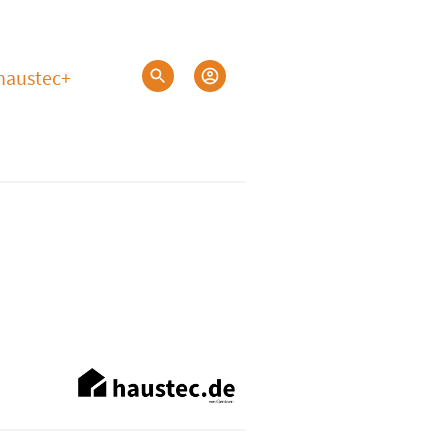
haustec+