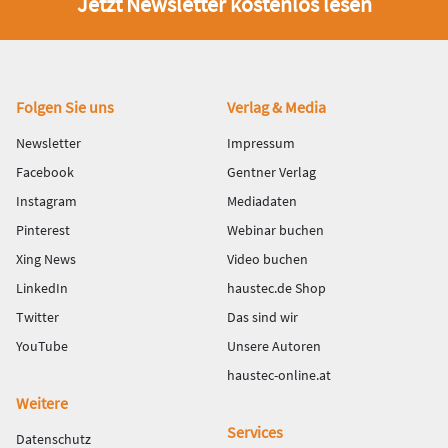
Jetzt Newsletter kostenlos lesen
Fußbereich
Folgen Sie uns
Verlag & Media
Newsletter
Impressum
Facebook
Gentner Verlag
Instagram
Mediadaten
Pinterest
Webinar buchen
Xing News
Video buchen
LinkedIn
haustec.de Shop
Twitter
Das sind wir
YouTube
Unsere Autoren
haustec-online.at
Weitere
Services
Datenschutz