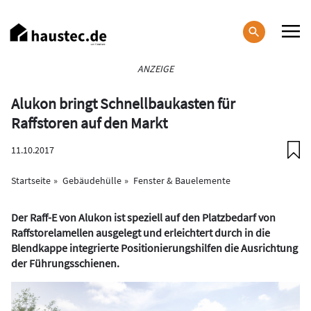
Direkt
zum
Inhalt
Haupt-
ANZEIGE
Navigation
Alukon bringt Schnellbaukasten für
Raffstoren auf den Markt
11.10.2017
Startseite
Gebäudehülle
Fenster & Bauelemente
Der Raff-E von Alukon ist speziell auf den Platzbedarf von
Raffstorelamellen ausgelegt und erleichtert durch in die
Blendkappe integrierte Positionierungshilfen die Ausrichtung
der Führungsschienen.