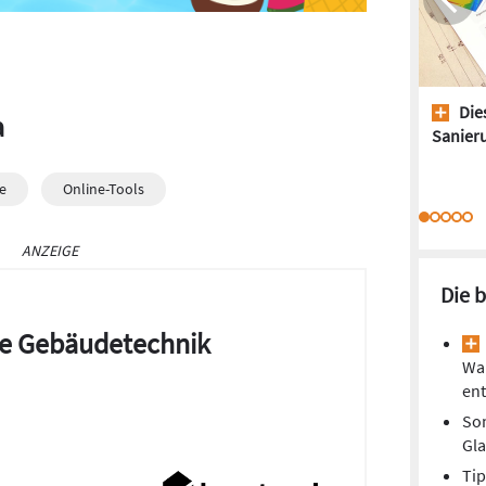
Dies
a
Sanieru
e
Online-Tools
ANZEIGE
Die 
die Gebäudetechnik
Wa
ent
So
Gl
Tip