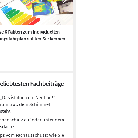
e 6 Fakten zum Individuellen
Kühlen mit Heizkörper:
ngsfahrplan sollten Sie kennen
Wärmepumpe macht es mögl
beliebtesten Fachbeiträge
„Das ist doch ein Neubau!“:
rum trotzdem Schimmel
steht
nnenschutz auf oder unter dem
asdach?
ps vom Fachausschuss: Wie Sie