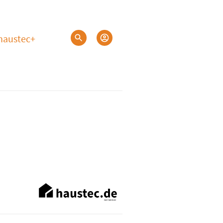
haustec+