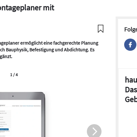
ontageplaner mit
Folg
ageplaner ermöglicht eine fachgerechte Planung
ch Bauphysik, Befestigung und Abdichtung. Es
gänzt.
1 / 4
hau
Das
Geb
Der ift-M
Nachweis 
Baukörpe