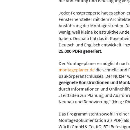
die Abdichtung und Befestigung vor
Jeder Fensterexperte hat es schon er
Fensterhersteller mit dem Architekt
Ausführung der Montage streiten. Da
wenig, weil kleine konstruktive Änd
haben. Deshalb hat das ift Rosenhei
Deutsch und Englisch entwickelt. 
25.000 PDFs generiert
.
Der Montageplaner ermöglicht nach 
montageplaner.de
die schnelle und
Baukörperanschlusses. Der Nutzer wi
geeignete Konstruktionen und Mont
durch Informationen und Onlinehilfen
„Leitfaden zur Planung und Ausführ
Neubau und Renovierung“ (Hrsg.: RA
Das Programm steht sowohl in einer p
Montagedokumentation als PDF) als
Würth GmbH & Co. KG, BTI Befestigu