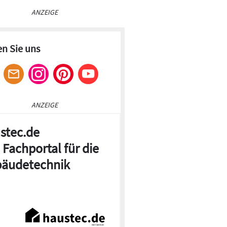
ANZEIGE
en Sie uns
ANZEIGE
stec.de
 Fachportal für die
äudetechnik
© ift Rosenheim
ontagepass und die Montagedokumentation dienen als
für einen bauphysikalisch korrekten
ranschluss.