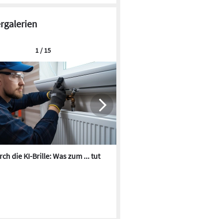
ergalerien
1 / 15
ch die KI-Brille: Was zum ... tut
Die besten KI-Bilder zum Th
Heizungswasser