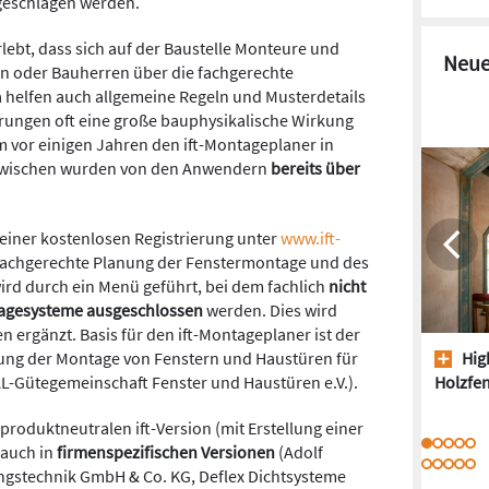
geschlagen werden.
lebt, dass sich auf der Baustelle Monteure und
Neue
en oder Bauherren über die fachgerechte
 helfen auch allgemeine Regeln und Musterdetails
erungen oft eine große bauphysikalische Wirkung
m vor einigen Jahren den ift-Montageplaner in
Inzwischen wurden von den Anwendern
bereits über
einer kostenlosen Registrierung unter
www.ift-
 fachgerechte Planung der Fenstermontage und des
rd durch ein Menü geführt, bei dem fachlich
nicht
agesysteme ausgeschlossen
werden. Dies wird
 ergänzt. Basis für den ift-Montageplaner ist der
ung der Montage von Fenstern und Haustüren für
High
L-Gütegemeinschaft Fenster und Haustüren e.V.).
Holzfen
roduktneutralen ift-Version (mit Erstellung einer
 auch in
firmenspezifischen Versionen
(Adolf
ngstechnik GmbH & Co. KG, Deflex Dichtsysteme