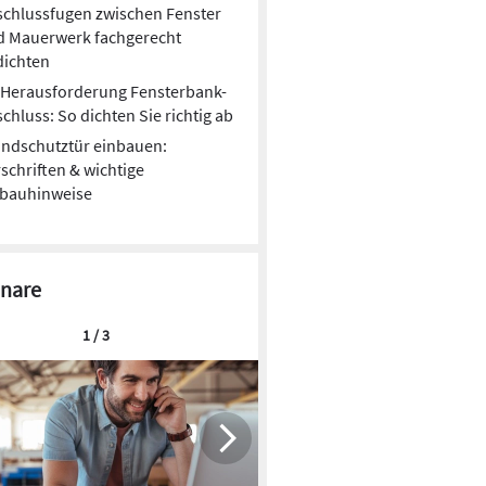
chlussfugen zwischen Fenster
d Mauerwerk fachgerecht
dichten
Herausforderung Fensterbank-
chluss: So dichten Sie richtig ab
ndschutztür einbauen:
schriften & wichtige
nbauhinweise
nare
1 / 3