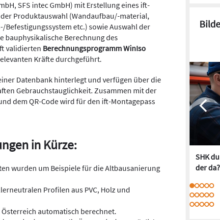
, SFS intec GmbH) mit Erstellung eines ift-
 der Produktauswahl (Wandaufbau/-material,
Bild
s-/Befestigungssystem etc.) sowie Auswahl der
ne bauphysikalische Berechnung des
t validierten
Berechnungsprogramm WinIso
relevanten Kräfte durchgeführt.
einer Datenbank hinterlegt und verfügen über die
ften Gebrauchstauglichkeit. Zusammen mit der
und dem QR-Code wird für den ift-Montagepass
ngen in Kürze:
SHK dur
der da?
en wurden um Beispiele für die Altbausanierung
ellerneutralen Profilen aus PVC, Holz und
r Österreich automatisch berechnet.