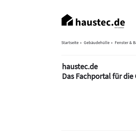
Direkt
zum
Haupt-
Inhalt
Navigation
Startseite
Gebäudehülle
Fenster & 
haustec.de
Das Fachportal für di