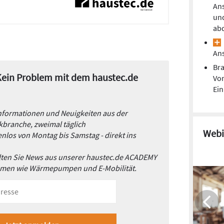
Ans
un
ab
Ans
Bra
 Kein Problem mit dem haustec.de
Vor
Ei
Informationen und Neuigkeiten aus der
branche, zweimal täglich
Webi
nlos von Montag bis Samstag - direkt ins
alten Sie News aus unserer haustec.de ACADEMY
emen wie Wärmepumpen und E-Mobilität.