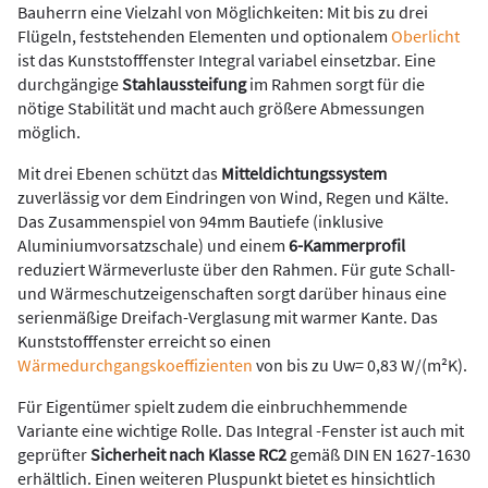
Bauherrn eine Vielzahl von Möglichkeiten: Mit bis zu drei
Flügeln, feststehenden Elementen und optionalem
Oberlicht
ist das Kunststofffenster Integral variabel einsetzbar. Eine
durchgängige
Stahlaussteifung
im Rahmen sorgt für die
nötige Stabilität und macht auch größere Abmessungen
möglich.
Mit drei Ebenen schützt das
Mitteldichtungssystem
zuverlässig vor dem Eindringen von Wind, Regen und Kälte.
Das Zusammenspiel von 94mm Bautiefe (inklusive
Aluminiumvorsatzschale) und einem
6-Kammerprofil
reduziert Wärmeverluste über den Rahmen. Für gute Schall-
und Wärmeschutzeigenschaften sorgt darüber hinaus eine
serienmäßige Dreifach-Verglasung mit warmer Kante. Das
Kunststofffenster erreicht so einen
Wärmedurchgangskoeffizienten
von bis zu Uw= 0,83 W/(m²K).
Für Eigentümer spielt zudem die einbruchhemmende
Variante eine wichtige Rolle. Das Integral -Fenster ist auch mit
geprüfter
Sicherheit nach Klasse RC2
gemäß DIN EN 1627-1630
erhältlich. Einen weiteren Pluspunkt bietet es hinsichtlich