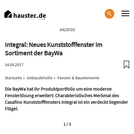
Direkt
zum
Inhalt
Haupt-
ANZEIGE
Navigation
Integral: Neues Kunststofffenster im
Sortiment der BayWa
14.09.2017
Startseite
Gebäudehülle
Fenster & Bauelemente
Die BayWa hat ihr Produktportfolio um eine moderne
Fensterlösung erweitert: Charakteristisches Merkmal des
Casafino Kunststofffensters Integral ist ein verdeckt liegender
Flügel.
1 / 3