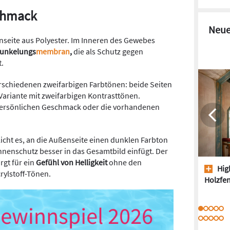
chmack
Neue
nenseite aus Polyester. Im Inneren des Gewebes
dunkelungs
membran
,
die als Schutz gegen
t.
verschiedenen zweifarbigen Farbtönen: beide Seiten
Variante mit zweifarbigen Kontrasttönen.
persönlichen Geschmack oder die vorhandenen
cht es, an die Außenseite einen dunklen Farbton
nenschutz besser in das Gesamtbild einfügt. Der
rgt für ein
Gefühl von Helligkeit
ohne den
High
rylstoff-Tönen.
Holzfen