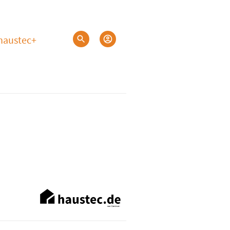
haustec+