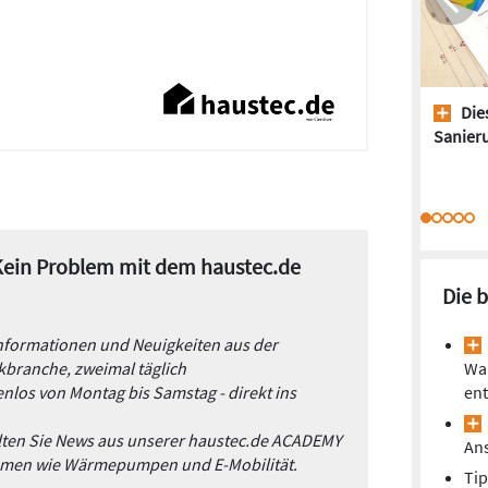
Dies
Sanieru
 Kein Problem mit dem haustec.de
Die 
Informationen und Neuigkeiten aus der
branche, zweimal täglich
Wa
nlos von Montag bis Samstag - direkt ins
ent
alten Sie News aus unserer haustec.de ACADEMY
Ans
emen wie Wärmepumpen und E-Mobilität.
Tip