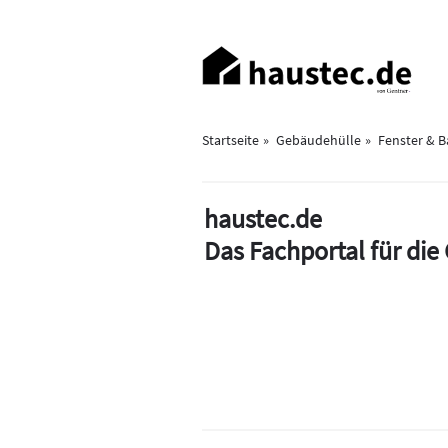
Direkt
zum
Haupt-
Inhalt
Navigation
Startseite
Gebäudehülle
Fenster & 
haustec.de
Das Fachportal für di