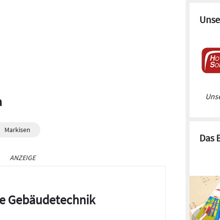
Unse
Unse
a
Markisen
Das 
ANZEIGE
die Gebäudetechnik