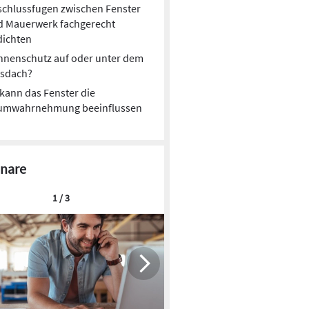
chlussfugen zwischen Fenster
d Mauerwerk fachgerecht
dichten
nnenschutz auf oder unter dem
asdach?
kann das Fenster die
umwahrnehmung beeinflussen
nare
1 / 3