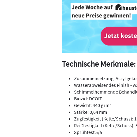
Technische Merkmale:
Zusammensetzung: Acryl gekop
Wasserabweisendes Finish - w
Schimmelhemmende Behandl
Biozid: DCOIT
2
Gewicht: 440 g/m
Stärke: 0,64 mm
Zugfestigkeit (Kette/Schuss):
Reißfestigkeit (Kette/Schuss):
Sprühtest 5/5