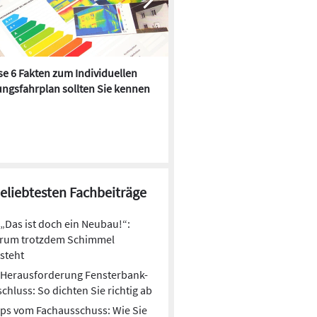
e 6 Fakten zum Individuellen
Kühlen mit Heizkörper:
ngsfahrplan sollten Sie kennen
Wärmepumpe macht es mögl
beliebtesten Fachbeiträge
„Das ist doch ein Neubau!“:
rum trotzdem Schimmel
steht
Herausforderung Fensterbank-
chluss: So dichten Sie richtig ab
ps vom Fachausschuss: Wie Sie