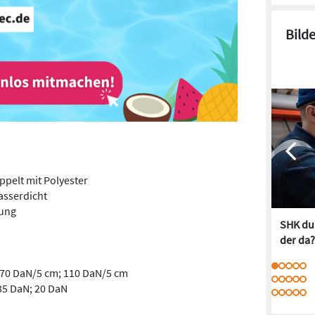
Bild
pelt mit Polyester
asserdicht
ung
SHK dur
der da?
 170 DaN/5 cm; 110 DaN/5 cm
 35 DaN; 20 DaN