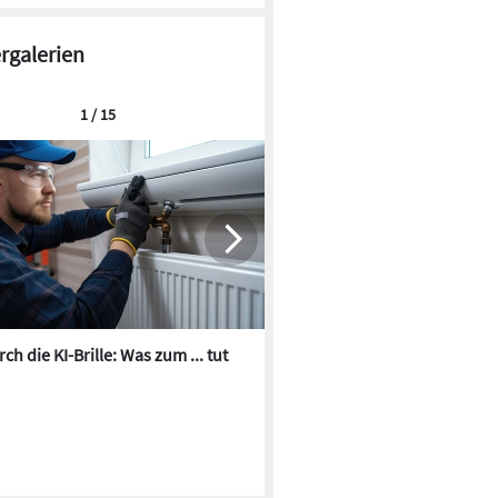
ergalerien
1 / 15
ch die KI-Brille: Was zum ... tut
Die besten KI-Bilder zum Th
Heizungswasser