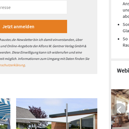
Ans
un
ab
So
Gl
So 
austec.de-Newsletter bin ich damit einverstanden, über
Ra
- und Online-Angebote der Alfons W. Gentner Verlag GmbH &
 werden. Diese Einwilligung kann ich widerrufen und eine
zeit möglich. Informationen zum Umgang mit Daten finden Sie
nschutzerklärung
.
Webi