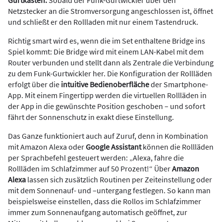
Gurtkasten.
Sobald der Funk-Gurtwickler über den
Netzstecker an die Stromversorgung angeschlossen ist, öffnet
und schließt er den Rollladen mit nur einem Tastendruck.
Richtig smart wird es, wenn die im Set enthaltene Bridge ins
Spiel kommt: Die Bridge wird mit einem LAN-Kabel mit dem
Router verbunden und stellt dann als Zentrale die Verbindung
zu dem Funk-Gurtwickler her. Die Konfiguration der Rollläden
erfolgt über die
intuitive Bedienoberfläche
der Smartphone-
App. Mit einem Fingertipp werden die virtuellen Rollläden in
der App in die gewünschte Position geschoben – und sofort
fährt der Sonnenschutz in exakt diese Einstellung.
Das Ganze funktioniert auch auf Zuruf, denn in Kombination
mit Amazon Alexa oder
Google Assistant
können die Rollläden
per Sprachbefehl gesteuert werden: „Alexa, fahre die
Rollläden im Schlafzimmer auf 50 Prozent!“ Über
Amazon
Alexa
lassen sich zusätzlich Routinen per Zeiteinstellung oder
mit dem Sonnenauf- und –untergang festlegen. So kann man
beispielsweise einstellen, dass die Rollos im Schlafzimmer
immer zum Sonnenaufgang automatisch geöffnet, zur