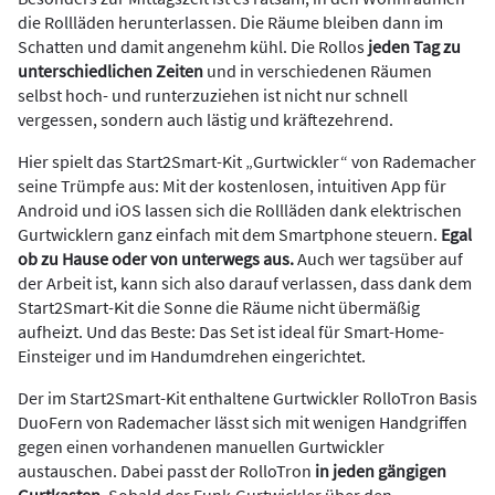
die Rollläden herunterlassen. Die Räume bleiben dann im
Schatten und damit angenehm kühl. Die Rollos
jeden Tag zu
unterschiedlichen Zeiten
und in verschiedenen Räumen
selbst hoch- und runterzuziehen ist nicht nur schnell
vergessen, sondern auch lästig und kräftezehrend.
Hier spielt das Start2Smart-Kit „Gurtwickler“ von Rademacher
seine Trümpfe aus: Mit der kostenlosen, intuitiven App für
Android und iOS lassen sich die Rollläden dank elektrischen
Gurtwicklern ganz einfach mit dem Smartphone steuern.
Egal
ob zu Hause oder von unterwegs aus.
Auch wer tagsüber auf
der Arbeit ist, kann sich also darauf verlassen, dass dank dem
Start2Smart-Kit die Sonne die Räume nicht übermäßig
aufheizt. Und das Beste: Das Set ist ideal für Smart-Home-
Einsteiger und im Handumdrehen eingerichtet.
Der im Start2Smart-Kit enthaltene Gurtwickler RolloTron Basis
DuoFern von Rademacher lässt sich mit wenigen Handgriffen
gegen einen vorhandenen manuellen Gurtwickler
austauschen. Dabei passt der RolloTron
in jeden gängigen