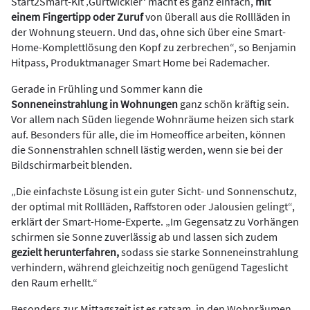
Start2Smart-Kit ‚Gurtwickler‘ macht es ganz einfach,
mit
einem Fingertipp oder Zuruf
von überall aus die Rollläden in
der Wohnung steuern. Und das, ohne sich über eine Smart-
Home-Komplettlösung den Kopf zu zerbrechen“, so Benjamin
Hitpass, Produktmanager Smart Home bei Rademacher.
Gerade in Frühling und Sommer kann die
Sonneneinstrahlung in Wohnungen
ganz schön kräftig sein.
Vor allem nach Süden liegende Wohnräume heizen sich stark
auf. Besonders für alle, die im Homeoffice arbeiten, können
die Sonnenstrahlen schnell lästig werden, wenn sie bei der
Bildschirmarbeit blenden.
„Die einfachste Lösung ist ein guter Sicht- und Sonnenschutz,
der optimal mit Rollläden, Raffstoren oder Jalousien gelingt“,
erklärt der Smart-Home-Experte. „Im Gegensatz zu Vorhängen
schirmen sie Sonne zuverlässig ab und lassen sich zudem
gezielt herunterfahren,
sodass sie starke Sonneneinstrahlung
verhindern, während gleichzeitig noch genügend Tageslicht
den Raum erhellt.“
Besonders zur Mittagszeit ist es ratsam, in den Wohnräumen