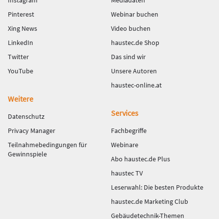
Instagram
Mediadaten
Pinterest
Webinar buchen
Xing News
Video buchen
LinkedIn
haustec.de Shop
Twitter
Das sind wir
YouTube
Unsere Autoren
haustec-online.at
Weitere
Services
Datenschutz
Privacy Manager
Fachbegriffe
Teilnahmebedingungen für
Webinare
Gewinnspiele
Abo haustec.de Plus
haustec TV
Leserwahl: Die besten Produkte
haustec.de Marketing Club
Gebäudetechnik-Themen