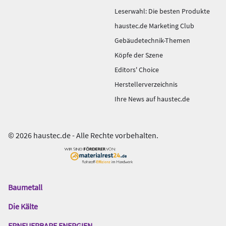
Leserwahl: Die besten Produkte
haustec.de Marketing Club
Gebäudetechnik-Themen
Köpfe der Szene
Editors' Choice
Herstellerverzeichnis
Ihre News auf haustec.de
© 2026 haustec.de - Alle Rechte vorbehalten.
Baumetall
Das
Gentner
Die Kälte
Netzwerk
ERNEUERBARE ENERGIEN