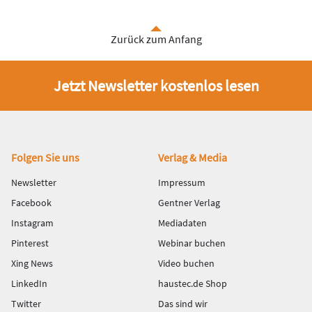
Zurück zum Anfang
Jetzt Newsletter kostenlos lesen
Fußbereich
Folgen Sie uns
Verlag & Media
Newsletter
Impressum
Facebook
Gentner Verlag
Instagram
Mediadaten
Pinterest
Webinar buchen
Xing News
Video buchen
LinkedIn
haustec.de Shop
Twitter
Das sind wir