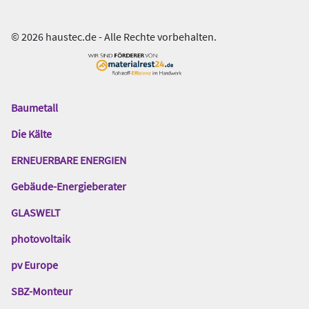
© 2026 haustec.de - Alle Rechte vorbehalten.
Baumetall
Das
Gentner
Die Kälte
Netzwerk
ERNEUERBARE ENERGIEN
Gebäude-Energieberater
GLASWELT
photovoltaik
pv Europe
SBZ-Monteur