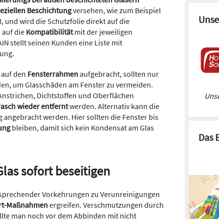
eziellen Beschichtung
versehen, wie zum Beispiel
Unse
und wird die Schutzfolie direkt auf die
 auf die
Kompatibilität
mit der jeweiligen
N stellt seinen Kunden eine Liste mit
gung.
 auf den
Fensterrahmen
aufgebracht, sollten nur
en, um Glasschäden am Fenster zu vermeiden.
nstrichen, Dichtstoffen und Oberflächen
Unse
asch wieder entfernt
werden. Alternativ kann die
 angebracht werden. Hier sollten die Fenster bis
lung
bleiben, damit sich kein Kondensat am Glas
Das 
las sofort beseitigen
ntsprechender Vorkehrungen zu Verunreinigungen
rt-Maßnahmen
ergreifen. Verschmutzungen durch
llte man noch vor dem Abbinden mit nicht