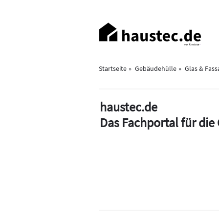
Direkt
zum
Haupt-
Inhalt
Navigation
Startseite
Gebäudehülle
Glas & Fass
haustec.de
Das Fachportal für di