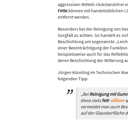
aggressiven Mitteln rückstandsfrei
Fette
können mit handelsüblichen Lö
entfernt werden.
Besonders bei der Reinigung von besc
Sorgfalt zu achten. So handelt es si
Beschichtung um sogenannte „Leichtp
einer Beeinträchtigung der Funktion a
beispielsweise auch für das Reflekti
deren Beschichtung der Witterung au
Jürgen Künsting im Technischen Mar
folgenden Tipp:
„Bei
Reinigung mit Gumm
diese stets
fett-
silikon
- 
vermeidet man auch Bes
auf der Glasoberfläche 