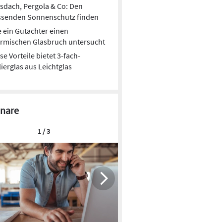
sdach, Pergola & Co: Den
ssenden Sonnenschutz finden
 ein Gutachter einen
rmischen Glasbruch untersucht
se Vorteile bietet 3-fach-
Baustelle: Wer haftet, wenn der
lierglas aus Leichtglas
Kran umfällt?
Ein tragischer Kranunfall auf einer Baustelle
wirft Fragen zur Verkehrssicherungspflicht auf.
nare
Wer haftet, wenn mangelhafte Montage oder
fehlende Sicherungen zum Umsturz führen?
1 / 3
Das sagt das OLG Frankfurt dazu.