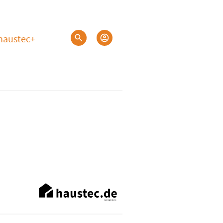
haustec+