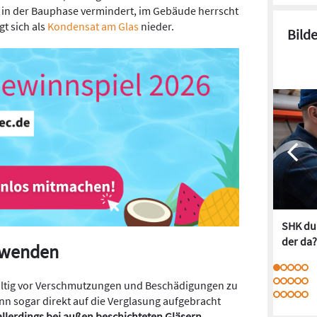
 in der Bauphase vermindert, im Gebäude herrscht
gt sich als
Kondensat am Glas
nieder.
Bild
SHK dur
der da?
anwenden
altig vor Verschmutzungen und Beschädigungen zu
nn sogar direkt auf die Verglasung aufgebracht
r allerdings bei außen beschichteten Gläsern