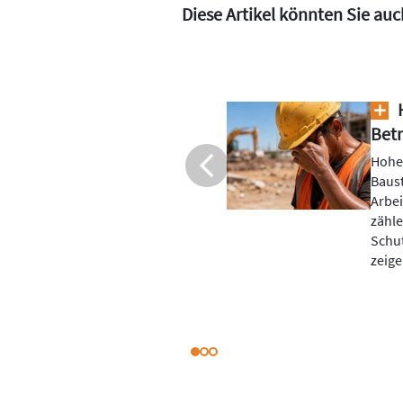
Diese Artikel könnten Sie auc
stelle: Was SHK-
F
müssen
Mehr
Bau
en Beschäftigte auf
s Hitzefrei gibt es für
Fenst
. Für SHK-Betriebe
gute
eilung,
Siche
re Abläufe. Wir
siche
ig ist.
austa
Fassa
Einba
biete