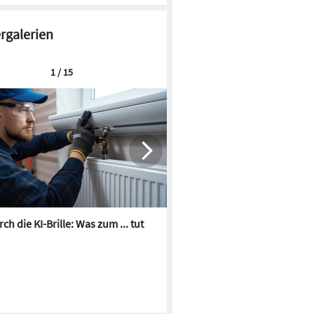
ergalerien
1 / 15
ch die KI-Brille: Was zum ... tut
Die besten KI-Bilder zum Th
Heizungswasser