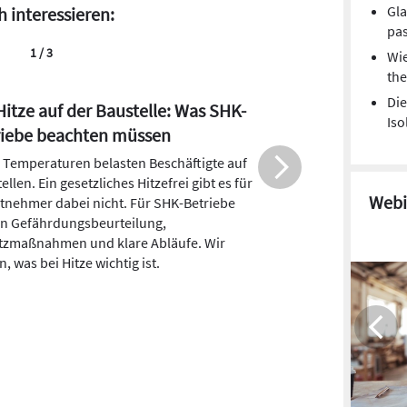
Gla
h interessieren:
pa
2 / 3
Wie
the
Die
enstereinbau mit Montagezarge:
Iso
 Sicherheit für Handwerker und
herren
er müssen heute weit mehr leisten als
Webi
 Wärmedämmung und hohe
rheitsstandards. Sie sollen sich auch
r einbauen und später unkompliziert
uschen lassen. Der Verband Fenster +
de VFF erläutert, warum der zweistufige
u mit Montagezarge hier klare Vorteile
t.