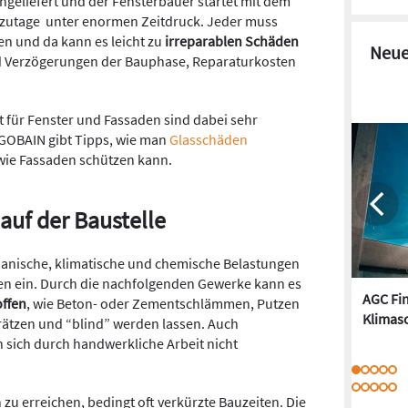
geliefert und der Fensterbauer startet mit dem
tzutage unter enormen Zeitdruck. Jeder muss
gen und da kann es leicht zu
irreparablen Schäden
Neue
d Verzögerungen der Bauphase, Reparaturkosten
t für Fenster und Fassaden sind dabei sehr
-GOBAIN gibt Tipps, wie man
Glasschäden
wie Fassaden schützen kann.
auf der Baustelle
nische, klimatische und chemische Belastungen
den ein. Durch die nachfolgenden Gewerke kann es
AGC Fi
offen
, wie Beton- oder Zementschlämmen, Putzen
Klimasc
rätzen und “blind” werden lassen. Auch
 sich durch handwerkliche Arbeit nicht
 zu erreichen, bedingt oft verkürzte Bauzeiten. Die