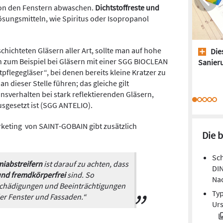
 von den Fenstern abwaschen.
Dichtstoffreste und
sungsmitteln, wie Spiritus oder Isopropanol
hichteten Gläsern aller Art, sollte man auf hohe
Dies
ch zum Beispiel bei Gläsern mit einer SGG BIOCLEAN
Sanieru
flegegläser“, bei denen bereits kleine Kratzer zu
n dieser Stelle führen; das gleiche gilt
onsverhalten bei stark reflektierenden Gläsern,
sgesetzt ist (SGG ANTELIO).
keting von SAINT-GOBAIN gibt zusätzlich
Die 
Sch
iabstreifern
ist darauf zu achten, dass
DIN
und fremdkörperfrei
sind. So
Na
chädigungen und Beeinträchtigungen
Typ
der Fenster und Fassaden.“
Ur