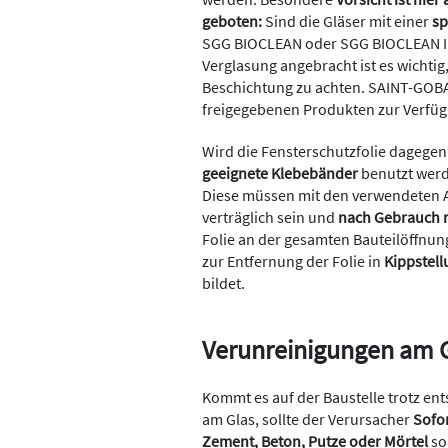
geboten:
Sind die Gläser mit einer
sp
SGG BIOCLEAN oder SGG BIOCLEAN II, 
Verglasung angebracht ist es wichtig,
Beschichtung zu achten. SAINT-GOBAI
freigegebenen Produkten zur Verfü
Wird die Fensterschutzfolie dagegen
geeignete Klebebänder
benutzt werd
Diese müssen mit den verwendeten A
verträglich sein und
nach Gebrauch r
Folie an der gesamten Bauteilöffnung
zur Entfernung der Folie in
Kippstel
bildet.
Verunreinigungen am G
Kommt es auf der Baustelle trotz e
am Glas, sollte der Verursacher
Sofo
Zement, Beton, Putze oder Mörtel
so