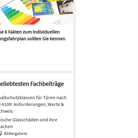
e 6 Fakten zum Individuellen
Kühlen mit Heizkörper:
ngsfahrplan sollten Sie kennen
Wärmepumpe macht es mögl
beliebtesten Fachbeiträge
allschutzklassen für Türen nach
 4109: Anforderungen, Werte &
chweis
ische Glasschäden und ihre
sachen
Bildergalerie