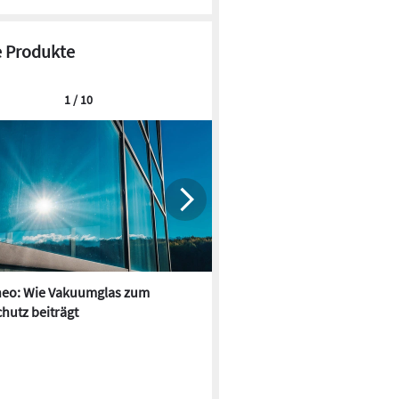
 Produkte
1 / 10
neo: Wie Vakuumglas zum
MHZ: Kindergarten-Neubau m
hutz beiträgt
großflächigem Sonnenschutz