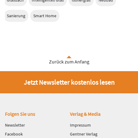
Glasdach
Intelligentes Glas
Isolierglas
Neubau
Sanierung
Smart Home
Zurück zum Anfang
Jetzt Newsletter kostenlos lesen
Fußbereich
Folgen Sie uns
Verlag & Media
Newsletter
Impressum
Facebook
Gentner Verlag