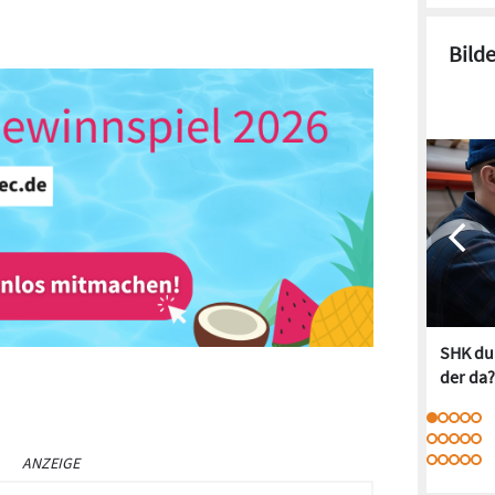
Bild
SHK dur
der da?
ANZEIGE