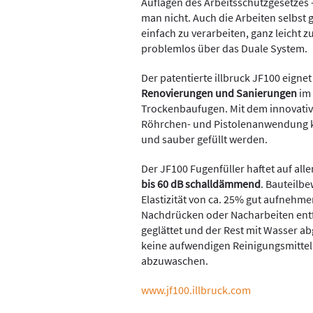
Auflagen des Arbeitsschutzgesetzes -
man nicht. Auch die Arbeiten selbst 
einfach zu verarbeiten, ganz leicht 
problemlos über das Duale System.
Der patentierte illbruck JF100 eignet
Renovierungen und Sanierungen
im 
Trockenbaufugen. Mit dem innovative
Röhrchen- und Pistolenanwendung k
und sauber gefüllt werden.
Der JF100 Fugenfüller haftet auf al
bis 60 dB schalldämmend
. Bauteilb
Elastizität von ca. 25% gut aufnehmen
Nachdrücken oder Nacharbeiten entf
geglättet und der Rest mit Wasser 
keine aufwendigen Reinigungsmittel
abzuwaschen.
www.jf100.illbruck.com