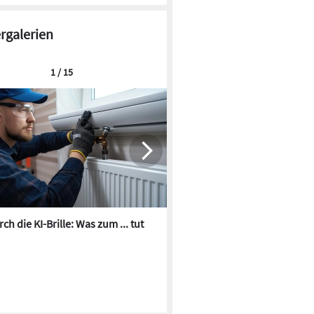
ergalerien
1 / 15
ch die KI-Brille: Was zum ... tut
Die besten KI-Bilder zum Th
Heizungswasser