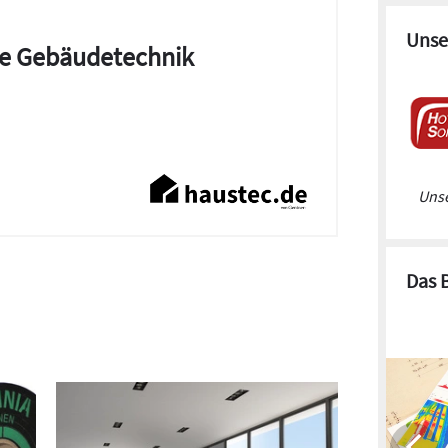
Unse
die Gebäudetechnik
Unse
Das 