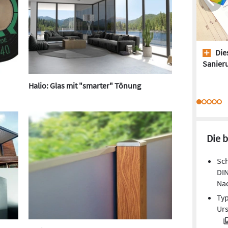
Dies
Sanieru
Halio: Glas mit "smarter" Tönung
Die 
Sch
DIN
Na
Typ
Ur