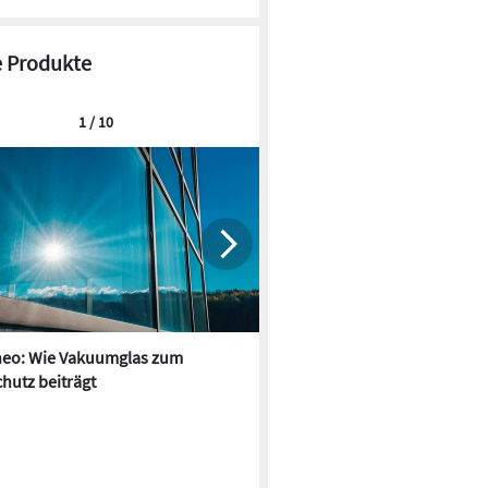
 Produkte
1 / 10
neo: Wie Vakuumglas zum
MHZ: Kindergarten-Neubau m
hutz beiträgt
großflächigem Sonnenschutz