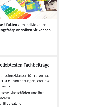
e 6 Fakten zum Individuellen
Kühlen mit Heizkörper:
ngsfahrplan sollten Sie kennen
Wärmepumpe macht es mögl
beliebtesten Fachbeiträge
allschutzklassen für Türen nach
 4109: Anforderungen, Werte &
chweis
ische Glasschäden und ihre
sachen
Bildergalerie