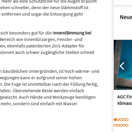
 mehr als eine Schutzbrille für die Augen braucht
gehen schneller, denn der neue Dämmstoff ist
zu entfernen und sogar die Entsorgung geht
Neue
 sich besonders gut für die I
nnendämmung bei
Bereich von Innentürzargen, Fenster- und
n, ebenfalls patentierten 2in1-Adapter für
önnen auch schwer zugängliche Stellen schnell
len bauüblichen Untergründen, ist hoch wärme- und
ewegungen kann er aufgrund seiner hohen
. Die Fuge ist unmittelbar nach der Füllung fertig,
allen. Überstehende Reste werden einfach
AGC Fi
abgewischt. Auch Hände und Werkzeuge benötigen
Klimasc
 mehr, sondern sind einfach mit Wasser