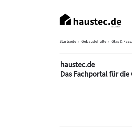
Direkt
zum
Haupt-
Inhalt
Navigation
Startseite
Gebäudehülle
Glas & Fass
haustec.de
Das Fachportal für di