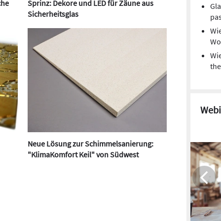
che
Sprinz: Dekore und LED für Zäune aus
Gla
Sicherheitsglas
pa
Wi
Wo
Wie
the
Webi
Neue Lösung zur Schimmelsanierung:
"KlimaKomfort Keil" von Südwest