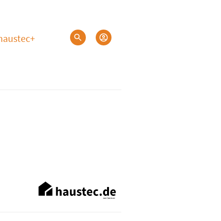
haustec+