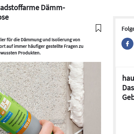
chadstoffarme Dämm-
ose
Folg
ller für die Dämmung und Isolierung von
ort auf immer häufiger gestellte Fragen zu
ewussten Produkten.
hau
Das
Geb