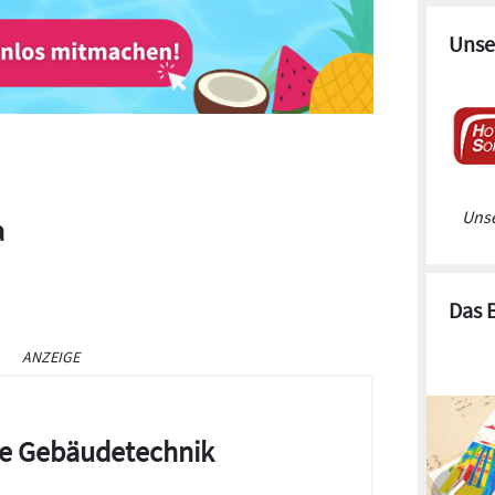
Unse
Unse
a
Das 
ANZEIGE
die Gebäudetechnik