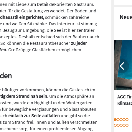
nen mit Liebe zum Detail dekorierten Gastraum.
hier für die Gestaltung verwendet. Der Boden und
Neue
dhausstil eingerichtet,
schmücken zahlreiche
e und weißen Sitzbänke. Das Interieur ist stimmig
 Bezug zur Umgebung. Die See ist hier zentraler
onzeptes. Deshalb entschied sich der Bauherr auch
. So können die Restaurantbesucher
zu jeder
eßen.
Großzügige Glasflächen ermöglichen
nden
e häufiger vorkommen, können die Gäste sich im
tig dem Strand nah sein.
Um die Atmosphäre an
AGC Fi
osten, wurde ein Highlight in den Wintergarten
Klimasc
ten für bewegliche Verglasungen und Glasanbauten.
 sich
einfach zur Seite auffalten
und gibt so die
s zum Strand frei. Innen und außen verschmelzen
enschiene sorgt für einen problemlosen Abgang