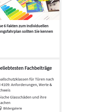
e 6 Fakten zum Individuellen
Kühlen mit Heizkörper:
ngsfahrplan sollten Sie kennen
Wärmepumpe macht es mögl
beliebtesten Fachbeiträge
allschutzklassen für Türen nach
 4109: Anforderungen, Werte &
chweis
ische Glasschäden und ihre
sachen
Bildergalerie