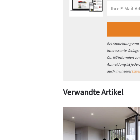
Bei Anmeldung zum h
interessante Verlags
Co. KG informiert zu
Abmeldung ist jeder
auch in unserer
Date
Verwandte Artikel