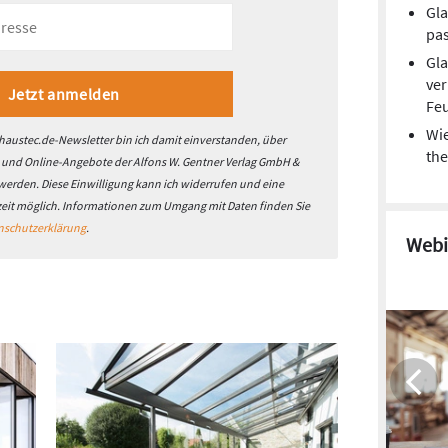
Gla
pa
Gla
ve
Feu
Wie
austec.de-Newsletter bin ich damit einverstanden, über
the
- und Online-Angebote der Alfons W. Gentner Verlag GmbH &
 werden. Diese Einwilligung kann ich widerrufen und eine
zeit möglich. Informationen zum Umgang mit Daten finden Sie
nschutzerklärung
.
Webi