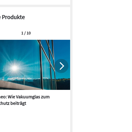
 Produkte
1 / 10
neo: Wie Vakuumglas zum
MHZ: Kindergarten-Neubau m
hutz beiträgt
großflächigem Sonnenschutz