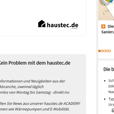
Dies
Sanieru
 Kein Problem mit dem haustec.de
Die 
Sch
Informationen und Neuigkeiten aus der
DIN
branche, zweimal täglich
Na
nlos von Montag bis Samstag - direkt ins
Typ
alten Sie News aus unserer haustec.de ACADEMY
Ur
emen wie Wärmepumpen und E-Mobilität.