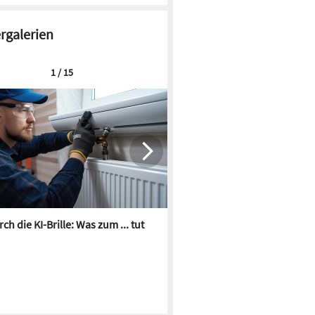
ergalerien
1 / 15
ch die KI-Brille: Was zum ... tut
Die besten KI-Bilder zum Th
Heizungswasser