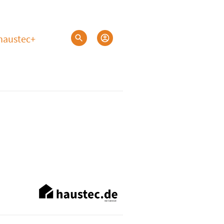
haustec+