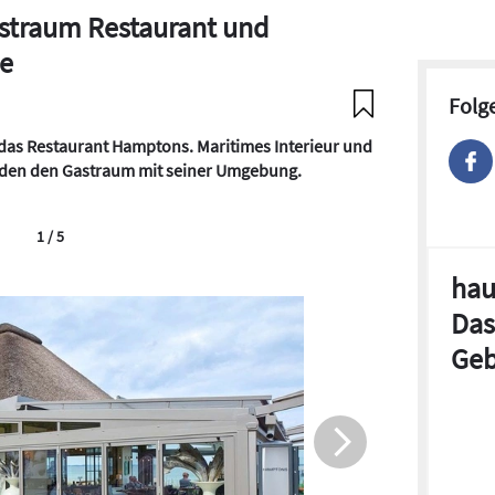
straum Restaurant und
ee
Folg
 das Restaurant Hamptons. Maritimes Interieur und
inden den Gastraum mit seiner Umgebung.
1 / 5
hau
Das
Geb
Blaue Stü
ein gelun