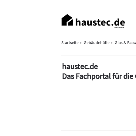
Direkt
zum
Haupt-
Inhalt
Navigation
Startseite
Gebäudehülle
Glas & Fass
haustec.de
Das Fachportal für di