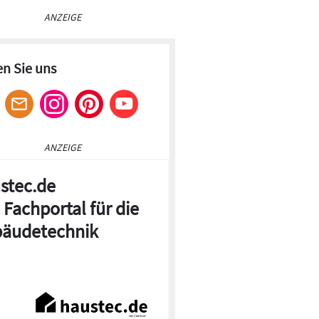
ANZEIGE
en Sie uns
ANZEIGE
stec.de
 Fachportal für die
© Solarlux GmbH
äudetechnik
hle und weiße Bänken bilden mit rustikalen Holztischen
genes Gesamtbild.