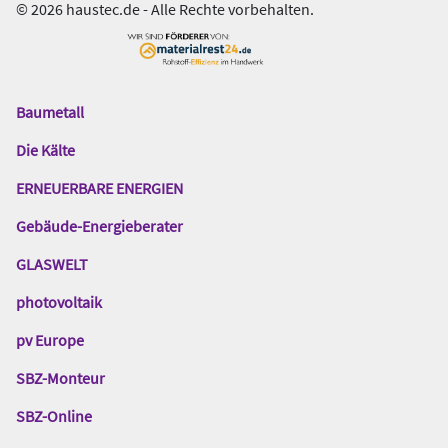
© 2026 haustec.de - Alle Rechte vorbehalten.
Baumetall
Das
Gentner
Die Kälte
Netzwerk
ERNEUERBARE ENERGIEN
Gebäude-Energieberater
GLASWELT
photovoltaik
pv Europe
SBZ-Monteur
SBZ-Online