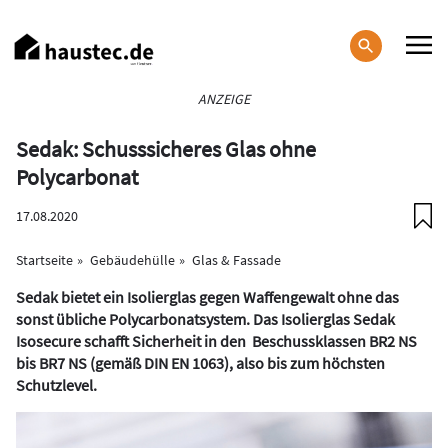
Direkt
zum
Inhalt
Haupt-
ANZEIGE
Navigation
Sedak: Schusssicheres Glas ohne
Polycarbonat
17.08.2020
Startseite
Gebäudehülle
Glas & Fassade
Sedak bietet ein Isolierglas gegen Waffengewalt ohne das
sonst übliche Polycarbonatsystem. Das Isolierglas Sedak
Isosecure schafft Sicherheit in den Beschussklassen BR2 NS
bis BR7 NS (gemäß DIN EN 1063), also bis zum höchsten
Schutzlevel.