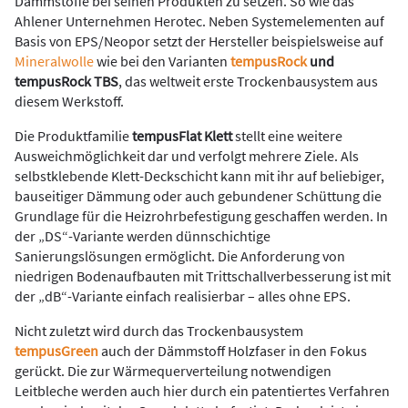
Dämmstoffe bei seinen Produkten zu setzen. So wie das
Ahlener Unternehmen Herotec. Neben Systemelementen auf
Basis von EPS/Neopor setzt der Hersteller beispielsweise auf
Mineralwolle
wie bei den Varianten
tempusRock
und
tempusRock TBS
, das weltweit erste Trockenbausystem aus
diesem Werkstoff.
Die Produktfamilie
tempusFlat Klett
stellt eine weitere
Ausweichmöglichkeit dar und verfolgt mehrere Ziele. Als
selbstklebende Klett-Deckschicht kann mit ihr auf beliebiger,
bauseitiger Dämmung oder auch gebundener Schüttung die
Grundlage für die Heizrohrbefestigung geschaffen werden. In
der „DS“-Variante werden dünnschichtige
Sanierungslösungen ermöglicht. Die Anforderung von
niedrigen Bodenaufbauten mit Trittschallverbesserung ist mit
der „dB“-Variante einfach realisierbar – alles ohne EPS.
Nicht zuletzt wird durch das Trockenbausystem
tempusGreen
auch der Dämmstoff Holzfaser in den Fokus
gerückt. Die zur Wärmequerverteilung notwendigen
Leitbleche werden auch hier durch ein patentiertes Verfahren