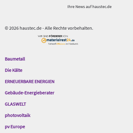
Ihre News auf haustec.de
© 2026 haustec.de - Alle Rechte vorbehalten.
Baumetall
Das
Gentner
Die Kälte
Netzwerk
ERNEUERBARE ENERGIEN
Gebäude-Energieberater
GLASWELT
photovoltaik
pv Europe