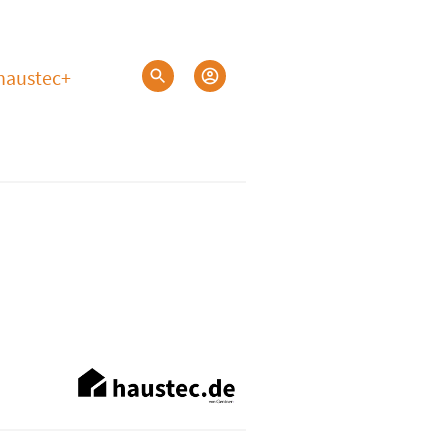
haustec+