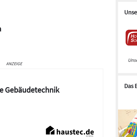
Unse
a
Unse
ANZEIGE
Das 
die Gebäudetechnik