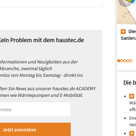
Dies
Sanieru
 Kein Problem mit dem haustec.de
Informationen und Neuigkeiten aus der
branche, zweimal täglich
nlos von Montag bis Samstag - direkt ins
Die 
alten Sie News aus unserer haustec.de ACADEMY
emen wie Wärmepumpen und E-Mobilität.
Wä
eff
Ene
He