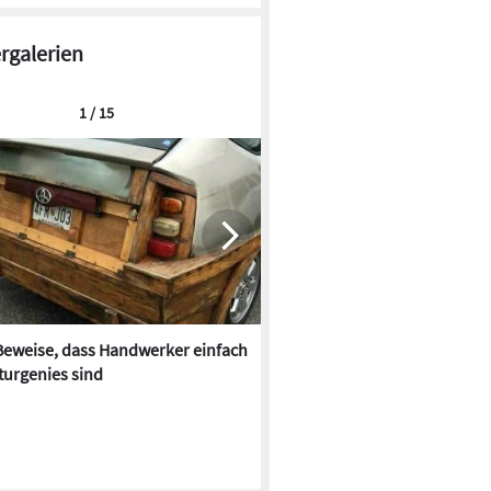
ergalerien
1 / 15
Beweise, dass Handwerker einfach
Im Farbrausch: Bäder der 70e
turgenies sind