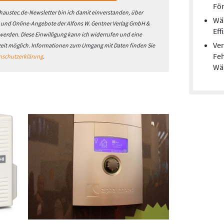
För
austec.de-Newsletter bin ich damit einverstanden, über
Wä
- und Online-Angebote der Alfons W. Gentner Verlag GmbH &
Eff
 werden. Diese Einwilligung kann ich widerrufen und eine
Ver
zeit möglich. Informationen zum Umgang mit Daten finden Sie
Feh
nschutzerklärung
.
Wä