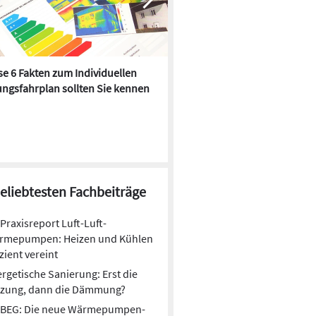
e 6 Fakten zum Individuellen
Kühlen mit Heizkörper:
ngsfahrplan sollten Sie kennen
Wärmepumpe macht es mögl
beliebtesten Fachbeiträge
Praxisreport Luft-Luft-
rmepumpen: Heizen und Kühlen
izient vereint
rgetische Sanierung: Erst die
izung, dann die Dämmung?
BEG: Die neue Wärmepumpen-