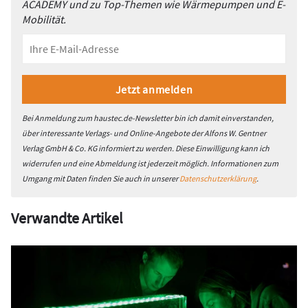
ACADEMY und zu Top-Themen wie Wärmepumpen und E-
Mobilität.
Bei Anmeldung zum haustec.de-Newsletter bin ich damit einverstanden,
über interessante Verlags- und Online-Angebote der Alfons W. Gentner
Verlag GmbH & Co. KG informiert zu werden. Diese Einwilligung kann ich
widerrufen und eine Abmeldung ist jederzeit möglich. Informationen zum
Umgang mit Daten finden Sie auch in unserer
Datenschutzerklärung
.
Verwandte Artikel