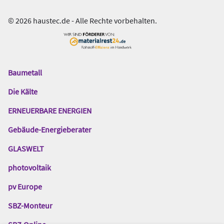
© 2026 haustec.de - Alle Rechte vorbehalten.
Baumetall
Das
Gentner
Die Kälte
Netzwerk
ERNEUERBARE ENERGIEN
Gebäude-Energieberater
GLASWELT
photovoltaik
pv Europe
SBZ-Monteur