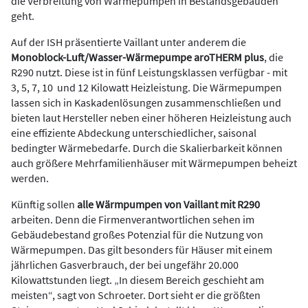
die Verbreitung von Wärmepumpen in Bestandsgebäuden
geht.
Auf der ISH präsentierte Vaillant unter anderem die
Monoblock-Luft/Wasser-Wärmepumpe
aroTHERM plus
, die
R290 nutzt. Diese ist in fünf Leistungsklassen verfügbar - mit
3, 5, 7, 10 und 12 Kilowatt Heizleistung. Die Wärmepumpen
lassen sich in Kaskadenlösungen zusammenschließen und
bieten laut Hersteller neben einer höheren Heizleistung auch
eine effiziente Abdeckung unterschiedlicher, saisonal
bedingter Wärmebedarfe. Durch die Skalierbarkeit können
auch größere Mehrfamilienhäuser mit Wärmepumpen beheizt
werden.
Künftig sollen
alle Wärmpumpen von Vaillant
mit R290
arbeiten. Denn die Firmenverantwortlichen sehen im
Gebäudebestand großes Potenzial für die Nutzung von
Wärmepumpen. Das gilt besonders für Häuser mit einem
jährlichen Gasverbrauch, der bei ungefähr 20.000
Kilowattstunden liegt. „In diesem Bereich geschieht am
meisten“, sagt von Schroeter. Dort sieht er die größten