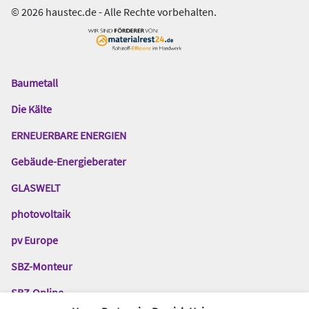
© 2026 haustec.de - Alle Rechte vorbehalten.
Baumetall
Das
Gentner
Die Kälte
Netzwerk
ERNEUERBARE ENERGIEN
Gebäude-Energieberater
GLASWELT
photovoltaik
pv Europe
SBZ-Monteur
SBZ-Online